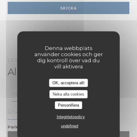
Denna webbplats
använder cookies och ger
LES MICHELS RESTAURANT
PEYNIER
dig kontroll över vad du
vill aktivera
Allmän information
OK, acceptera allt
TJÄNSTER
Neka alla cookies
Personifiera
ÅTKOMST
Integritetspolicy
undefined
GRATUIT - 40 PLACES
Parkering