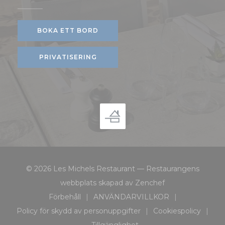
BOKA ETT BORD
PRIVATISERING
© 2026 Les Michels Restaurant — Restaurangens
((öppnas i ett nyt
webbplats skapad av
Zenchef
Förbehåll
ANVÄNDARVILLKOR
((öppnas i ett nytt fönster))
((öppnas i ett nytt fönster
Policy för skydd av personuppgifter
Cookiespolicy
((öppnas i ett nytt fönster))
((öppnas i et