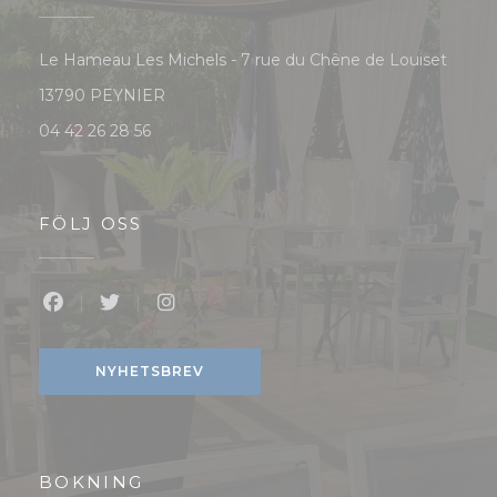
Le Hameau Les Michels - 7 rue du Chêne de Louiset
((öppnas i ett nytt fönster))
13790 PEYNIER
04 42 26 28 56
FÖLJ OSS
Facebook ((öppnas i ett nytt fönster))
Twitter ((öppnas i ett nytt fönster))
Instagram ((öppnas i ett nytt föns
NYHETSBREV
BOKNING