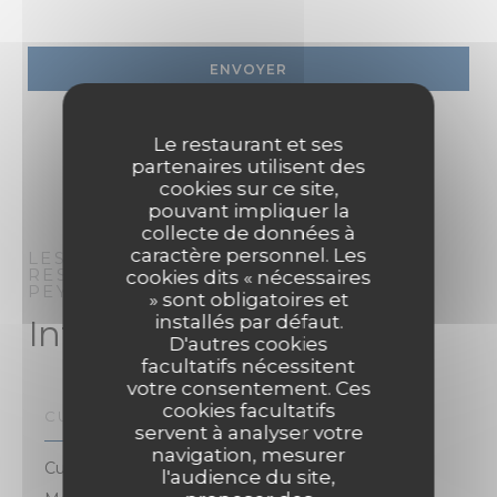
Le restaurant et ses
partenaires utilisent des
cookies sur ce site,
pouvant impliquer la
collecte de données à
caractère personnel. Les
LES MICHELS RESTAURANT
RESTAURANT BISTRONOMIQUE
cookies dits « nécessaires
PEYNIER
» sont obligatoires et
installés par défaut.
Infos pratiques
D'autres cookies
facultatifs nécessitent
votre consentement. Ces
cookies facultatifs
CUISINE
servent à analyser votre
navigation, mesurer
Cuisine bistronomique française, Cuisine Française
l'audience du site,