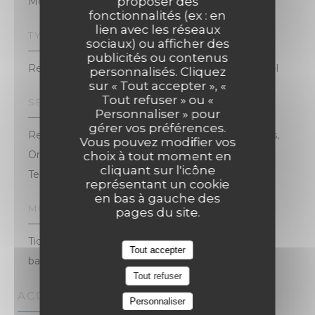
proposer des
Moderne
fonctionnalités (ex : en
lien avec les réseaux
TYPE DE RESTAURANT
sociaux) ou afficher des
publicités ou contenus
Restaurant Bistronomique, Restaurant Traditionnel
personnalisés. Cliquez
sur « Tout accepter », «
Tout refuser » ou «
SERVICES
Personnaliser » pour
gérer vos préférences.
Repas d'anniversaire , Organisation d'événements,
Vous pouvez modifier vos
Organisation de réception (mariages, Séminaires,
choix à tout moment en
cliquant sur l'icône
Terrasse, Privatisation
représentant un cookie
en bas à gauche des
MOYENS DE PAIEMENT
pages du site.
Ticket Restaurant, Eurocard/Mastercard, Virement
Tout accepter
bancaire, Espèces, Visa, Chèques, Carte Bleue
Tout refuser
ACCÈS
Personnaliser