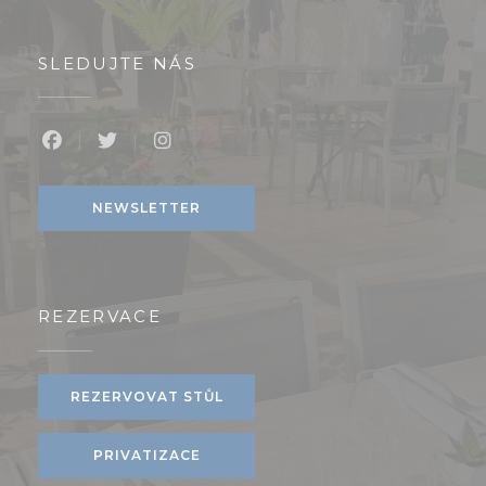
SLEDUJTE NÁS
Facebook ((otevře se v novém okně))
Twitter ((otevře se v novém okně))
Instagram ((otevře se v novém ok
NEWSLETTER
REZERVACE
REZERVOVAT STŮL
PRIVATIZACE