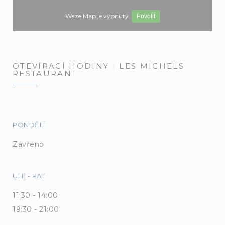
Waze Map je vypnutý.
Povolit
OTEVÍRACÍ HODINY
LES MICHELS
RESTAURANT
PONDĚLÍ
Zavřeno
UTE
-
PAT
11:30 - 14:00
19:30 - 21:00