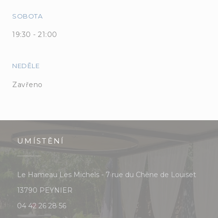
SOBOTA
19:30 - 21:00
NEDĚLE
Zavřeno
UMÍSTĚNÍ
Le Hameau Les Michels - 7 rue du Chêne de Louiset
((otevře se v novém okně))
13790 PEYNIER
04 42 26 28 56