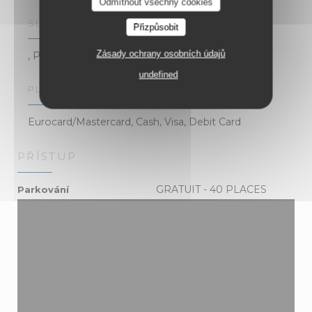
Odmítnout všechny cookies
SLUŽBY
Přizpůsobit
Zásady ochrany osobních údajů
, Private Hire
undefined
PLATEBNÍ METODY
Eurocard/Mastercard, Cash, Visa, Debit Card
PŘÍSTUP
GRATUIT - 40 PLACES
Parkování