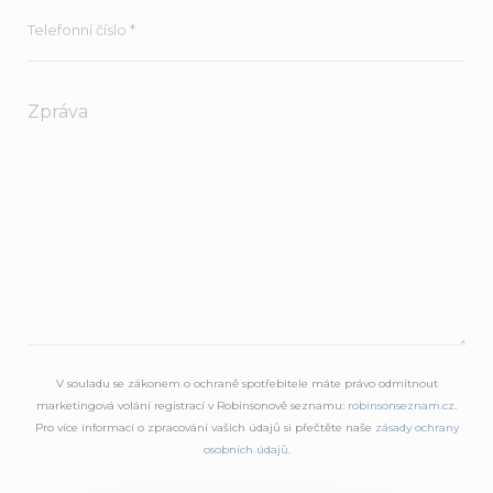
V souladu se zákonem o ochraně spotřebitele máte právo odmítnout
marketingová volání registrací v Robinsonově seznamu:
robinsonseznam.cz
.
Pro více informací o zpracování vašich údajů si přečtěte naše
zásady ochrany
osobních údajů
.