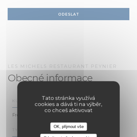
LES MICHELS RESTAURANT
PEYNIER
Obecné informace
Tato stránka využívá
KUCHYNĚ
cookies a dává ti na výběr,
co chceš aktivovat
French Gourmet Cuisine
OK, přijmout vše
TYP PODNIKU