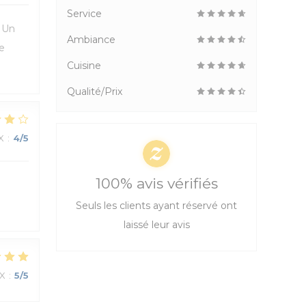
Service
. Un
Ambiance
e
Cuisine
Qualité/Prix
X
:
4
/5
100% avis vérifiés
Seuls les clients ayant réservé ont
laissé leur avis
IX
:
5
/5