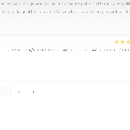
 par le charmant jeune homme au bar (le patron ?) ! Bref, une bell
stifié et la qualité au rdv de l'accueil à l'assiette en passant par le
SERVICE
:
4
/5
AMBIANCE
:
4
/5
CUISINE
:
4
/5
QUALITÉ / PRI
1
2
3