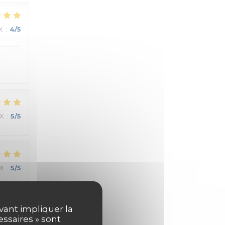
X
:
4
/5
IX
:
5
/5
IX
:
5
/5
uvant impliquer la
essaires » sont
IX
:
5
/5