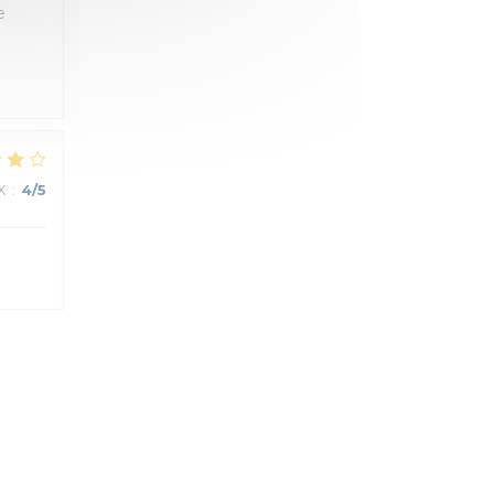
e
X
:
4
/5