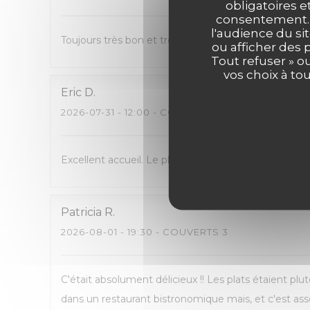
obligatoires e
consentement. C
l'audience du sit
Toujours très bon et très accueillant.
ou afficher des 
Tout refuser » o
vos choix à to
Eric
D
2026-07-31
- 12:00 - COUVERTS 2
Excellent accueil. Le plat du jour était excellent 
Patricia
R
2026-08-01
- 19:30 - COUVERTS 3
C'était absolument délicieux !! Les plats étaient pl
dans un restaurant bistronomique mais, et c'est asse