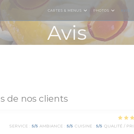
CARTES & MENUS
PHOTOS
AVIS
Avis
is de nos clients
SERVICE
:
5
/5
AMBIANCE
:
5
/5
CUISINE
:
5
/5
QUALITÉ / PR