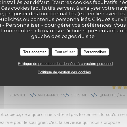
t installés par défaut. D'autres cookies facultatifs né
es cookies facultatifs servent à analyser votre nav
e, proposer des fonctionnalités (ex : en lien avec le
publicités ou contenus personnalisés. Cliquez sur « T
u « Personnaliser » pour gérer vos préférences. Vou
ut moment en cliquant sur l'icône représentant un 
gauche des pages du site.
SERVICE
:
5
/5
AMBIANCE
:
5
/5
CUISINE
:
5
/5
QUALITÉ / PR
Tout accepter
Tout refuser
Personnaliser
Politique de protection des données à caractère personnel
ainsi que la présentation. Je recommande vivement
Politique de gestion des cookies
SERVICE
:
5
/5
AMBIANCE
:
5
/5
CUISINE
:
5
/5
QUALITÉ / PR
utôt copieux, ce à quoi on ne s'attend pas forcément lorsqu'on se
z rare pour le souligner, c'est la serveuse qui nous a proposé