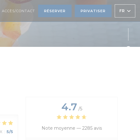
FR
ACCÈS/CONTACT
RÉSERVER
PRIVATISER
Face
Twit
Inst
4.7
/5
Note moyenne —
2285 avis
IX
:
5
/5