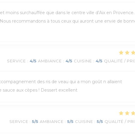
e et moins surchauffée que dans le centre ville d’Aix en Provence
 ! Nous recommandons à tous ceux qui auront une envie de bonn
SERVICE
:
4
/5
AMBIANCE
:
4
/5
CUISINE
:
4
/5
QUALITÉ / PRI
’accompagnement des ris de veau qui a mon goût n allaient
e sauce aux cèpes ! Dessert excellent
SERVICE
:
5
/5
AMBIANCE
:
5
/5
CUISINE
:
5
/5
QUALITÉ / PR