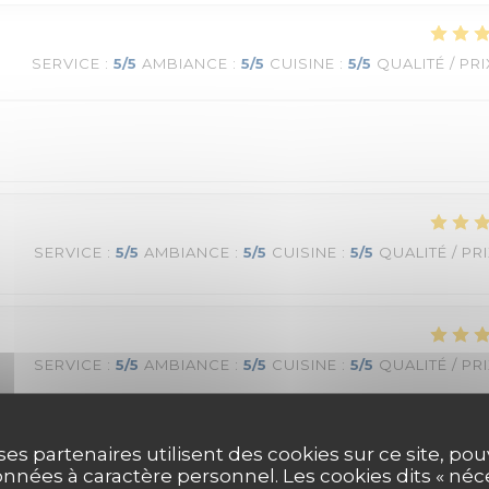
SERVICE
:
5
/5
AMBIANCE
:
5
/5
CUISINE
:
5
/5
QUALITÉ / PRI
SERVICE
:
5
/5
AMBIANCE
:
5
/5
CUISINE
:
5
/5
QUALITÉ / PR
SERVICE
:
5
/5
AMBIANCE
:
5
/5
CUISINE
:
5
/5
QUALITÉ / PR
ses partenaires utilisent des cookies sur ce site, po
nnées à caractère personnel. Les cookies dits « néc
SERVICE
:
5
/5
AMBIANCE
:
5
/5
CUISINE
:
5
/5
QUALITÉ / PR