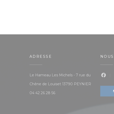
ADRESSE
NOUS
Le Hameau Les Michels - 7 rue du
Face
((ouvre une n
Chêne de Louiset 13790 PEYNIER
04 42 26 28 56