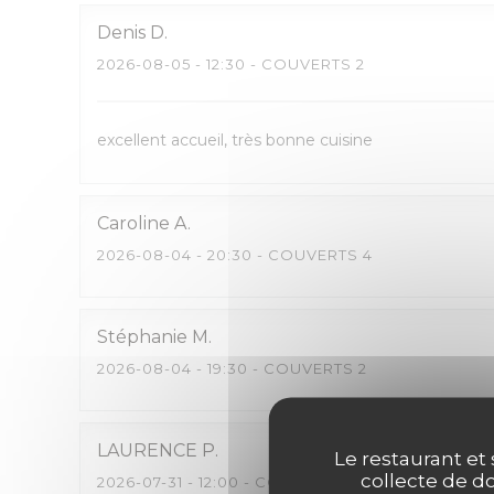
Denis
D
2026-08-05
- 12:30 - COUVERTS 2
excellent accueil, très bonne cuisine
Caroline
A
2026-08-04
- 20:30 - COUVERTS 4
Stéphanie
M
2026-08-04
- 19:30 - COUVERTS 2
LAURENCE
P
Le restaurant et 
collecte de do
2026-07-31
- 12:00 - COUVERTS 3