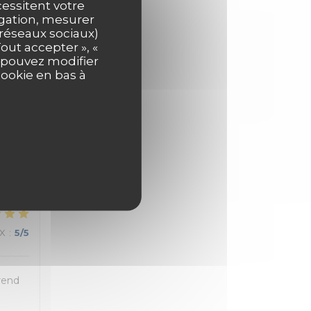
cessitent votre
igation, mesurer
s réseaux sociaux)
out accepter », «
s pouvez modifier
cookie en bas à
IX
:
5
/5
IX
:
5
/5
 rend