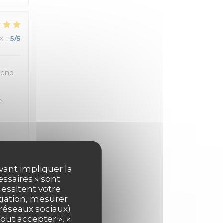
IX
:
5
/5
 rend
e
uvant impliquer la
essaires » sont
X
:
4
/5
cessitent votre
igation, mesurer
s réseaux sociaux)
out accepter », «