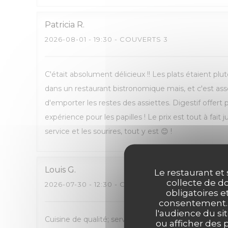
Patricia
R
2026-08-01
- 19:30 - COUVERTS 3
C'était absolument délicieux !! Les plats étaient pl
dans un restaurant bistronomique mais, et c'est asse
d'emporter les restes des assiettes. Digestif offert
expérience pour les papilles ! Le prix est tout à fait ju
service et les sourires, tout y est 😊 !
Louis
G
Le restaurant et 
collecte de do
2026-07-30
- 12:30 - COUVERTS 4
obligatoires e
consentement. C
l'audience du sit
Cuisine de qualité; service attentif
ou afficher des 