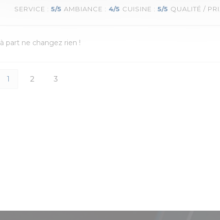
SERVICE
:
5
/5
AMBIANCE
:
4
/5
CUISINE
:
5
/5
QUALITÉ / PR
e à part ne changez rien !
1
2
3