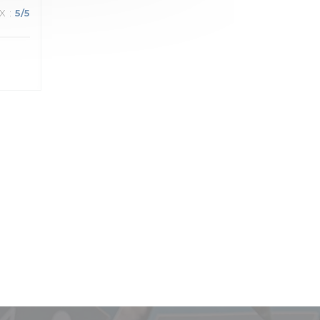
IX
:
5
/5