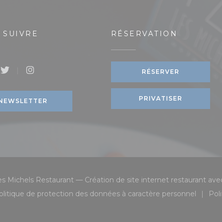
 SUIVRE
RÉSERVATION
RÉSERVER
book ((ouvre une nouvelle fenêtre))
Twitter ((ouvre une nouvelle fenêtre))
Instagram ((ouvre une nouvelle fenêtre))
ouvelle fenêtre))
PRIVATISER
NEWSLETTER
s Michels Restaurant — Création de site internet restaurant av
olitique de protection des données à caractère personnel
Pol
 fenêtre))
e une nouvelle fenêtre))
((ouvre une nouvelle fenêtre))