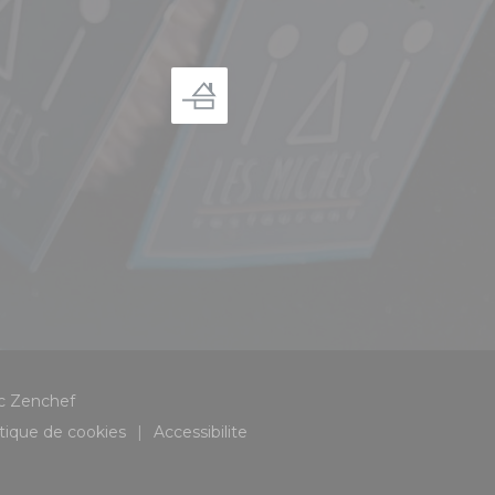
((ouvre une nouvelle fenêtre))
ec
Zenchef
itique de cookies
Accessibilite
((ouvre une nouvelle fenêtre))
((ouvre une nouvelle fenêtre))