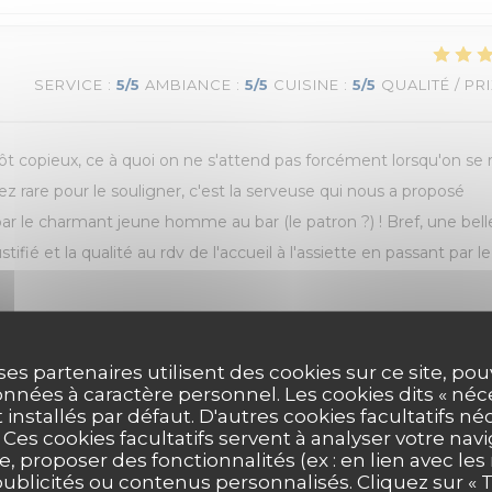
SERVICE
:
5
/5
AMBIANCE
:
5
/5
CUISINE
:
5
/5
QUALITÉ / PR
utôt copieux, ce à quoi on ne s'attend pas forcément lorsqu'on se
z rare pour le souligner, c'est la serveuse qui nous a proposé
 par le charmant jeune homme au bar (le patron ?) ! Bref, une bell
stifié et la qualité au rdv de l'accueil à l'assiette en passant par le
ses partenaires utilisent des cookies sur ce site, po
nnées à caractère personnel. Les cookies dits « néc
SERVICE
:
4
/5
AMBIANCE
:
4
/5
CUISINE
:
4
/5
QUALITÉ / PRI
t installés par défaut. D'autres cookies facultatifs né
es cookies facultatifs servent à analyser votre nav
e, proposer des fonctionnalités (ex : en lien avec le
publicités ou contenus personnalisés. Cliquez sur « T