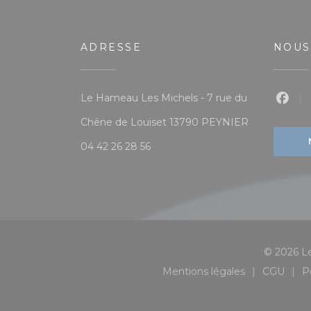
ADRESSE
NOUS
Le Hameau Les Michels - 7 rue du
Face
((ouvre une n
Chêne de Louiset 13790 PEYNIER
04 42 26 28 56
© 2026 Le
Mentions légales
CGU
P
((ouvre une nouvelle
((ouvr