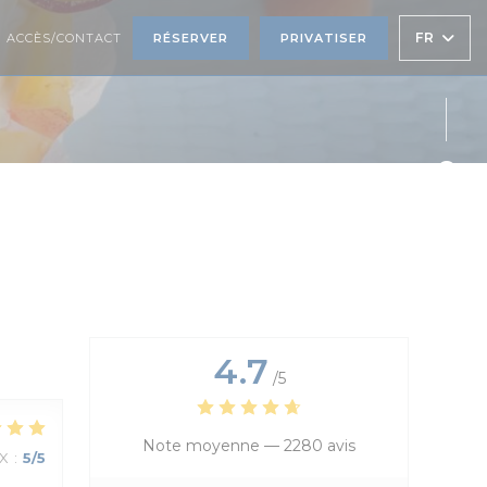
FR
ACCÈS/CONTACT
RÉSERVER
PRIVATISER
Face
Twit
Inst
4.7
/5
Note moyenne —
2280 avis
IX
:
5
/5