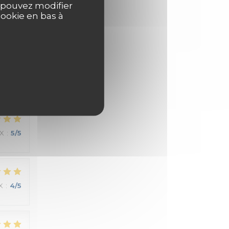
s pouvez modifier
cookie en bas à
IX
:
5
/5
IX
:
5
/5
X
:
4
/5