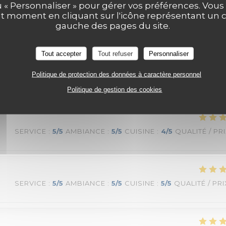
u « Personnaliser » pour gérer vos préférences. Vou
ut moment en cliquant sur l'icône représentant un 
gauche des pages du site.
SERVICE
:
5
/5
AMBIANCE
:
4
/5
CUISINE
:
4
/5
QUALITÉ / PR
Tout accepter
Tout refuser
Personnaliser
Politique de protection des données à caractère personnel
ualité. Nous reviendrons avec plaisir.
Politique de gestion des cookies
SERVICE
:
5
/5
AMBIANCE
:
5
/5
CUISINE
:
4
/5
QUALITÉ / PR
SERVICE
:
5
/5
AMBIANCE
:
5
/5
CUISINE
:
5
/5
QUALITÉ / PRI