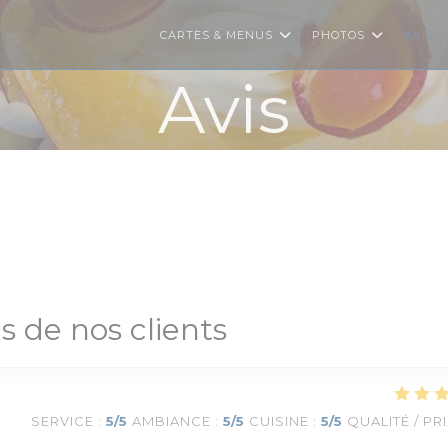
CARTES & MENUS
PHOTOS
AVIS
Avis
is de nos clients
SERVICE
:
5
/5
AMBIANCE
:
5
/5
CUISINE
:
5
/5
QUALITÉ / PR