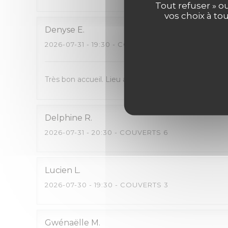
Tout refuser » o
vos choix à to
Denyse
E
2026-07-31
- 19:30 - COUVERTS 3
Très bon accueil. Lieu agréable et aéré. Cuisine de q
Delphine
R
2026-07-31
- 20:30 - COUVERTS 6
Lucien
L
2026-07-30
- 19:30 - COUVERTS 3
Gwénaëlle
M