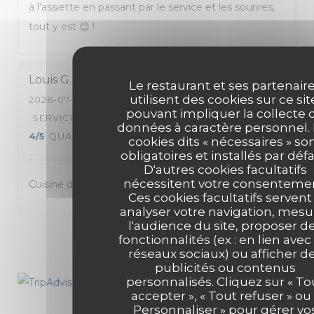
à l'assiette en passant par le service et les sourires,
tout y est 😊 !
Louis
G
Le restaurant et ses partenair
utilisent des cookies sur ce sit
2026-07-30
- 12:30 - COUVERTS 4
pouvant impliquer la collecte 
SERVICE
:
4
/5
AMBIANCE
:
4
/5
CUISINE
:
données à caractère personnel.
4
/5
QUALITÉ / PRIX
:
4
/5
cookies dits « nécessaires » so
obligatoires et installés par défa
D'autres cookies facultatifs
nécessitent votre consentemen
Cuisine de qualité; service attentif
Ces cookies facultatifs servent
analyser votre navigation, mesu
l'audience du site, proposer d
1
2
3
fonctionnalités (ex : en lien avec
réseaux sociaux) ou afficher d
publicités ou contenus
personnalisés. Cliquez sur « To
accepter », « Tout refuser » ou 
Personnaliser » pour gérer vo