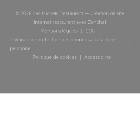
© 2026 Les Michels Restaurant — Création de site
((ouvre une nou
internet restaurant avec
Zenchef
Mentions légales
CGU
((ouvre une nouvelle fenêtre))
((ouvre une nouvelle 
Politique de protection des données à caractère
((ouvre une nouvelle fenêtre))
personnel
Politique de cookies
Accessibilite
((ouvre une nouvelle fenêtre))
((ouvre une nouvell