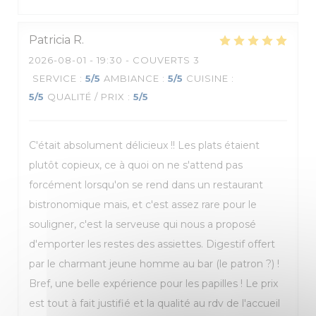
Patricia
R
2026-08-01
- 19:30 - COUVERTS 3
SERVICE
:
5
/5
AMBIANCE
:
5
/5
CUISINE
:
5
/5
QUALITÉ / PRIX
:
5
/5
C'était absolument délicieux !! Les plats étaient
plutôt copieux, ce à quoi on ne s'attend pas
forcément lorsqu'on se rend dans un restaurant
bistronomique mais, et c'est assez rare pour le
souligner, c'est la serveuse qui nous a proposé
d'emporter les restes des assiettes. Digestif offert
par le charmant jeune homme au bar (le patron ?) !
Bref, une belle expérience pour les papilles ! Le prix
est tout à fait justifié et la qualité au rdv de l'accueil