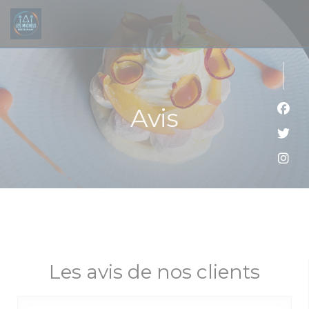
Personnalisation de vos choix en matière de cookies
Avis
Face
Twit
Inst
Les avis de nos clients