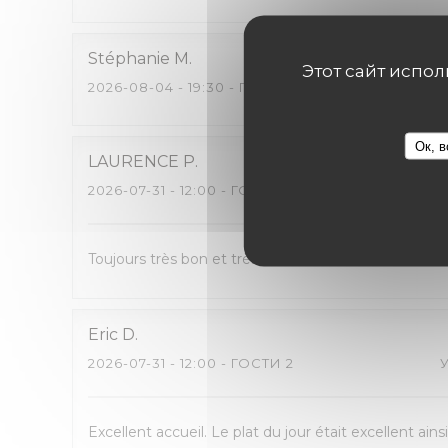
Stéphanie
M
Этот сайт испо
2026-08-04
- 19:30 - ГОСТИ 2
Ок, в
LAURENCE
P
2026-07-31
- 12:00 - ГОСТИ 3
Toujours très bon et très accueillant.
Eric
D
2026-07-31
- 12:00 - ГОСТИ 2
Excellent accueil. Le plat du jour était excellent 