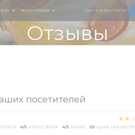
МЕНЮ
ФОТОГРАФИИ
ОТЗЫВЫ
КАРТА И КОНТАКТЫ
Отзывы
аших посетителей
УСЛУГИ
:
4
/5
АТМОСФЕРА
:
4
/5
МЕНЮ
:
1
/5
ЦЕНА / КАЧЕСТ