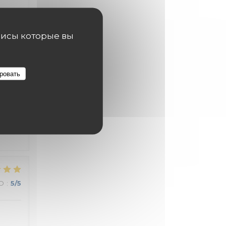
висы которые вы
О
:
5
/5
ровать
О
:
5
/5
О
:
5
/5