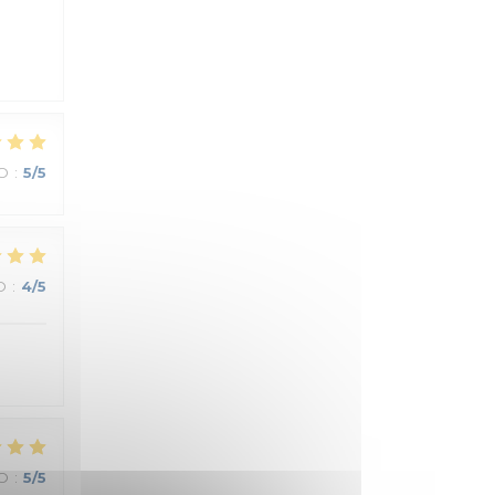
О
:
5
/5
О
:
4
/5
О
:
5
/5