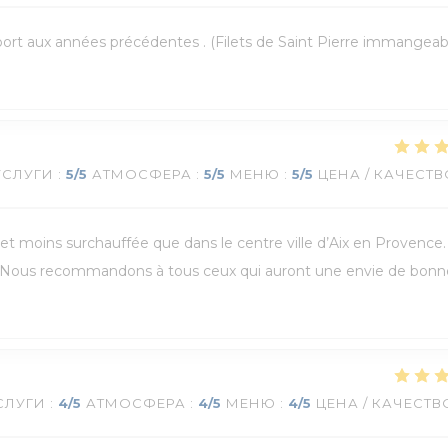
pport aux années précédentes . (Filets de Saint Pierre immangeab
УСЛУГИ
:
5
/5
АТМОСФЕРА
:
5
/5
МЕНЮ
:
5
/5
ЦЕНА / КАЧЕСТВ
e et moins surchauffée que dans le centre ville d’Aix en Provence
 ! Nous recommandons à tous ceux qui auront une envie de bonn
СЛУГИ
:
4
/5
АТМОСФЕРА
:
4
/5
МЕНЮ
:
4
/5
ЦЕНА / КАЧЕСТВ