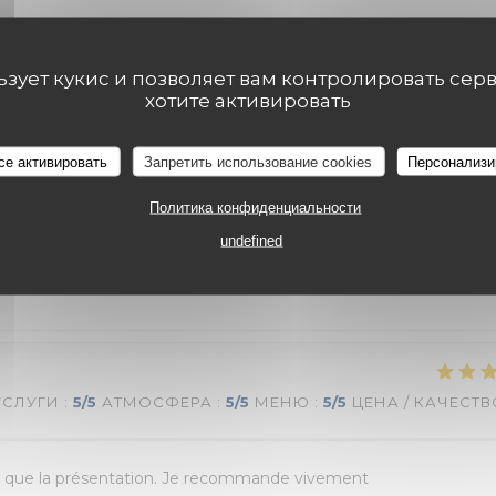
льзует кукис и позволяет вам контролировать сер
УСЛУГИ
:
5
/5
АТМОСФЕРА
:
5
/5
МЕНЮ
:
5
/5
ЦЕНА / КАЧЕСТВ
хотите активировать
се активировать
Запретить использование cookies
Персонализи
Политика конфиденциальности
УСЛУГИ
:
5
/5
АТМОСФЕРА
:
5
/5
МЕНЮ
:
5
/5
ЦЕНА / КАЧЕСТВ
undefined
УСЛУГИ
:
5
/5
АТМОСФЕРА
:
5
/5
МЕНЮ
:
5
/5
ЦЕНА / КАЧЕСТВ
ainsi que la présentation. Je recommande vivement