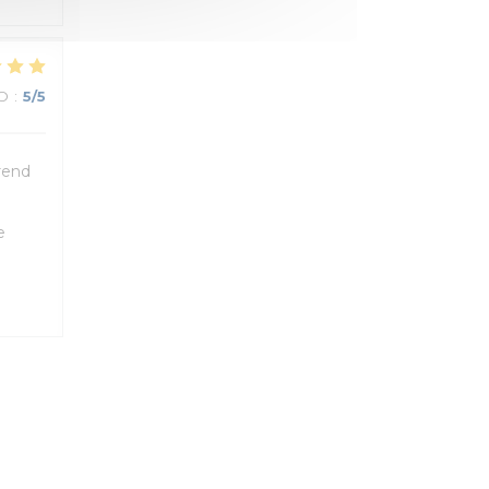
О
:
5
/5
 rend
e