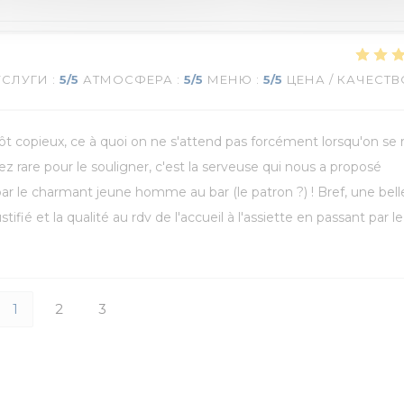
УСЛУГИ
:
5
/5
АТМОСФЕРА
:
5
/5
МЕНЮ
:
5
/5
ЦЕНА / КАЧЕСТВ
utôt copieux, ce à quoi on ne s'attend pas forcément lorsqu'on se
z rare pour le souligner, c'est la serveuse qui nous a proposé
 par le charmant jeune homme au bar (le patron ?) ! Bref, une bell
stifié et la qualité au rdv de l'accueil à l'assiette en passant par le
1
2
3