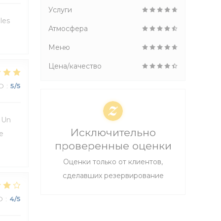
Услуги
les
Атмосфера
Меню
Цена/качество
О
:
5
/5
. Un
Исключительно
e
проверенные оценки
Оценки только от клиентов,
сделавших резервирование
О
:
4
/5