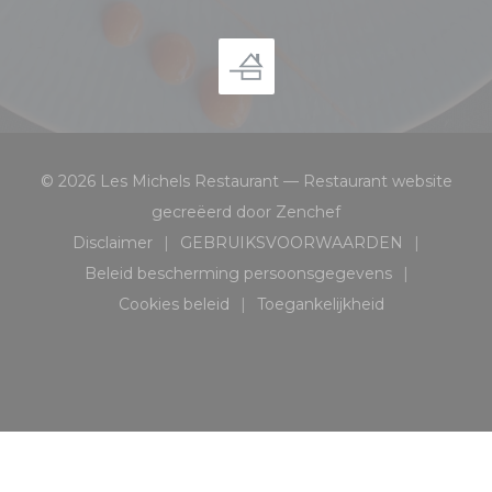
© 2026 Les Michels Restaurant — Restaurant website
((opent in een nieu
gecreëerd door
Zenchef
Disclaimer
GEBRUIKSVOORWAARDEN
((opent in een nieuw venster))
((opent in een nieuw ven
Beleid bescherming persoonsgegevens
((opent in een nieuw venster))
Cookies beleid
Toegankelijkheid
((opent in een nieuw venster))
((opent in een nieuw v