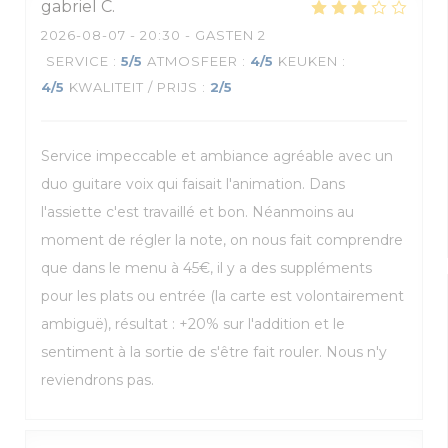
gabriel
C
2026-08-07
- 20:30 - GASTEN 2
SERVICE
:
5
/5
ATMOSFEER
:
4
/5
KEUKEN
:
4
/5
KWALITEIT / PRIJS
:
2
/5
Service impeccable et ambiance agréable avec un
duo guitare voix qui faisait l'animation. Dans
l'assiette c'est travaillé et bon. Néanmoins au
moment de régler la note, on nous fait comprendre
que dans le menu à 45€, il y a des suppléments
pour les plats ou entrée (la carte est volontairement
ambiguë), résultat : +20% sur l'addition et le
sentiment à la sortie de s'être fait rouler. Nous n'y
reviendrons pas.