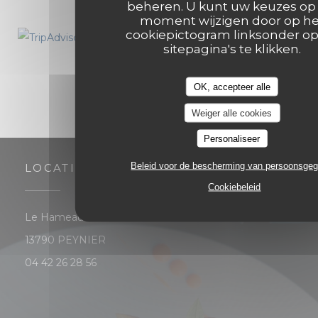
beheren. U kunt uw keuzes op 
moment wijzigen door op he
cookiepictogram linksonder o
sitepagina's te klikken.
OK, accepteer alle
Weiger alle cookies
Personaliseer
Beleid voor de bescherming van persoonsge
LOCATIE
Cookiebeleid
Le Hameau Les Michels - 7 rue du Chêne de Louiset
((opent in een nieuw venster))
13790 PEYNIER
04 42 26 28 56