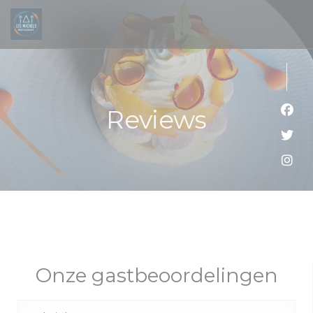
Cookies beheer paneel
Reviews
Face
Twit
Inst
Onze gastbeoordelingen