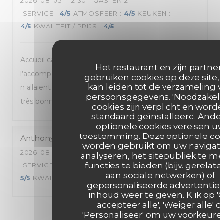
2026-08-05
- 12:30 - GASTEN 2
SERVICE
:
4
/5
ATMOSFEER
:
4
/5
KEUKEN
:
4
/5
KWALITEIT / PRIJS
:
4
/5
Accueil cadre super Ris de veau excellent Revoir
Het restaurant en zijn partne
l’accompagnement des ris de veau qui a mon goût
gebruiken cookies op deze site,
kan leiden tot de verzameling 
n allaient absolument pas avec les ris de veau et la
persoonsgegevens. 'Noodzakeli
très bonne sauce aux cèpes ! Dessert excellent
cookies zijn verplicht en wor
standaard geïnstalleerd. And
optionele cookies vereisen 
toestemming. Deze optionele co
Anthony
G
worden gebruikt om uw navigat
2026-08-04
- 19:30 - GASTEN 2
analyseren, het sitepubliek te m
functies te bieden (bijv. gerelat
SERVICE
:
5
/5
ATMOSFEER
:
5
/5
KEUKEN
:
aan sociale netwerken) of
5
/5
KWALITEIT / PRIJS
:
5
/5
gepersonaliseerde advertentie
inhoud weer te geven. Klik op 
accepteer alle', 'Weiger alle' 
1
2
3
'Personaliseer' om uw voorkeur