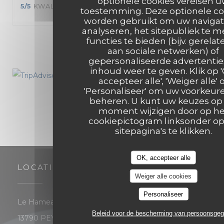
optionele cookies vereisen 
5
/5
KWALITEIT / PRIJS
:
5
/5
toestemming. Deze optionele co
worden gebruikt om uw navigat
analyseren, het sitepubliek te m
functies te bieden (bijv. gerelat
1
2
3
aan sociale netwerken) of
gepersonaliseerde advertentie
inhoud weer te geven. Klik op 
accepteer alle', 'Weiger alle' 
'Personaliseer' om uw voorkeur
beheren. U kunt uw keuzes op 
moment wijzigen door op he
cookiepictogram linksonder o
sitepagina's te klikken.
OK, accepteer alle
LOCATIE
Weiger alle cookies
Personaliseer
Le Hameau Les Michels - 7 rue du Chêne de Louiset
Beleid voor de bescherming van persoonsge
((opent in een nieuw venster))
13790 PEYNIER