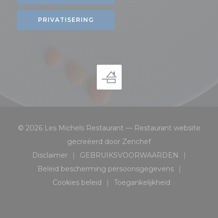
PRIVATISERING
© 2026 Les Michels Restaurant — Restaurant website
((opent in een nieu
gecreëerd door
Zenchef
Disclaimer
GEBRUIKSVOORWAARDEN
((opent in een nieuw venster))
((opent in een nieuw ven
Beleid bescherming persoonsgegevens
((opent in een nieuw venster))
Cookies beleid
Toegankelijkheid
((opent in een nieuw venster))
((opent in een nieuw v