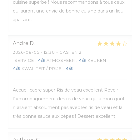
cuisine superbe ! Nous recommandons à tous ceux
qui auront une envie de bonne cuisine dans un lieu
apaisant.
Andre
D
2026-08-05
- 12:30 - GASTEN 2
SERVICE
:
4
/5
ATMOSFEER
:
4
/5
KEUKEN
:
4
/5
KWALITEIT / PRIJS
:
4
/5
Accueil cadre super Ris de veau excellent Revoir
l’accompagnement des ris de veau qui a mon goût
n allaient absolument pas avec les ris de veau et la
très bonne sauce aux cèpes ! Dessert excellent
Anthony
G