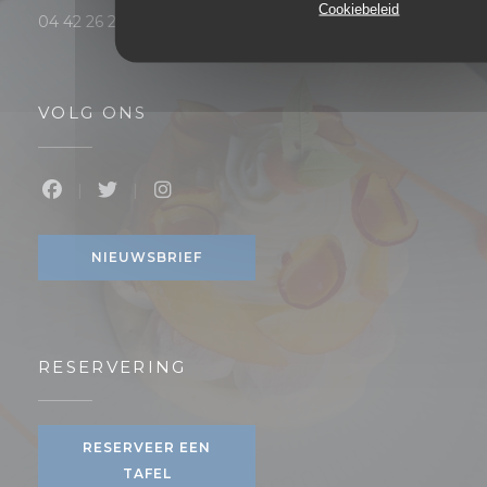
Cookiebeleid
04 42 26 28 56
VOLG ONS
Facebook ((opent in een nieuw venster))
Twitter ((opent in een nieuw venster))
Instagram ((opent in een nieuw v
NIEUWSBRIEF
RESERVERING
RESERVEER EEN
TAFEL