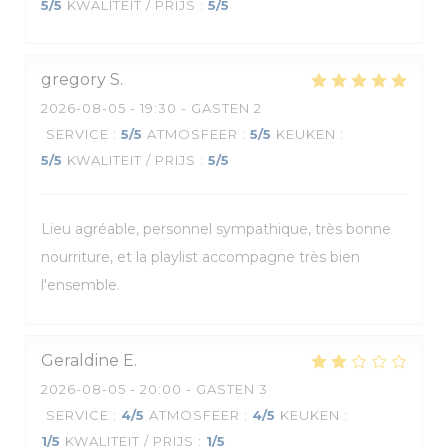
5
/5
KWALITEIT / PRIJS
:
5
/5
gregory
S
2026-08-05
- 19:30 - GASTEN 2
SERVICE
:
5
/5
ATMOSFEER
:
5
/5
KEUKEN
:
5
/5
KWALITEIT / PRIJS
:
5
/5
Lieu agréable, personnel sympathique, très bonne
nourriture, et la playlist accompagne très bien
l'ensemble.
Geraldine
E
2026-08-05
- 20:00 - GASTEN 3
SERVICE
:
4
/5
ATMOSFEER
:
4
/5
KEUKEN
:
1
/5
KWALITEIT / PRIJS
:
1
/5