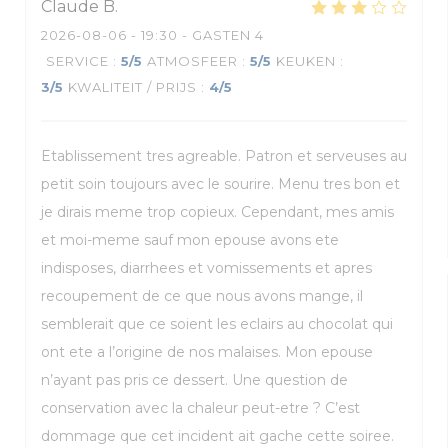
Claude
B
2026-08-06
- 19:30 - GASTEN 4
SERVICE
:
5
/5
ATMOSFEER
:
5
/5
KEUKEN
:
3
/5
KWALITEIT / PRIJS
:
4
/5
Etablissement tres agreable. Patron et serveuses au
petit soin toujours avec le sourire. Menu tres bon et
je dirais meme trop copieux. Cependant, mes amis
et moi-meme sauf mon epouse avons ete
indisposes, diarrhees et vomissements et apres
recoupement de ce que nous avons mange, il
semblerait que ce soient les eclairs au chocolat qui
ont ete a l’origine de nos malaises. Mon epouse
n’ayant pas pris ce dessert. Une question de
conservation avec la chaleur peut-etre ? C’est
dommage que cet incident ait gache cette soiree.