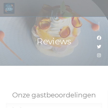
Cookies beheer paneel
Reviews
Face
Twit
Inst
Onze gastbeoordelingen