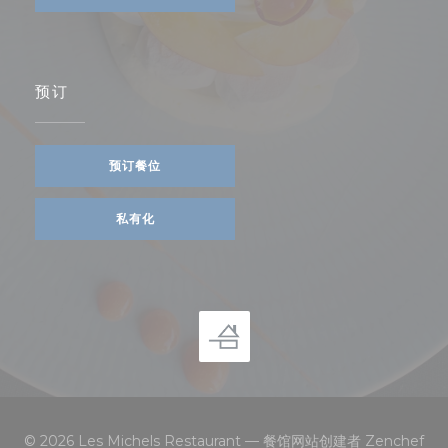
预订
预订餐位
私有化
((
© 2026 Les Michels Restaurant — 餐馆网站创建者
Zenchef