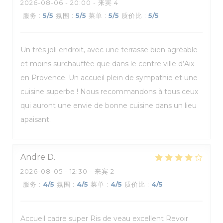
2026-08-06
- 20:00 - 来宾 4
服务
:
5
/5
氛围
:
5
/5
菜单
:
5
/5
质价比
:
5
/5
Un très joli endroit, avec une terrasse bien agréable
et moins surchauffée que dans le centre ville d’Aix
en Provence. Un accueil plein de sympathie et une
cuisine superbe ! Nous recommandons à tous ceux
qui auront une envie de bonne cuisine dans un lieu
apaisant.
Andre
D
2026-08-05
- 12:30 - 来宾 2
服务
:
4
/5
氛围
:
4
/5
菜单
:
4
/5
质价比
:
4
/5
Accueil cadre super Ris de veau excellent Revoir