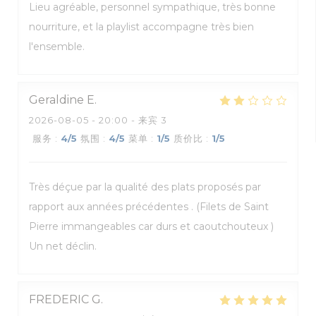
Lieu agréable, personnel sympathique, très bonne
nourriture, et la playlist accompagne très bien
l'ensemble.
Geraldine
E
2026-08-05
- 20:00 - 来宾 3
服务
:
4
/5
氛围
:
4
/5
菜单
:
1
/5
质价比
:
1
/5
Très déçue par la qualité des plats proposés par
rapport aux années précédentes . (Filets de Saint
Pierre immangeables car durs et caoutchouteux )
Un net déclin.
FREDERIC
G