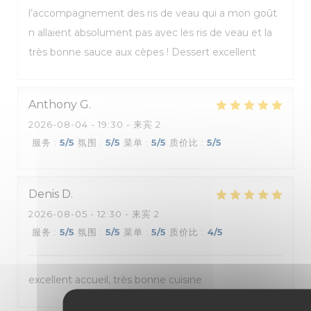
l’accompagnement des ris de veau qui a mon goût
n allaient absolument pas avec les ris de veau et la
très bonne sauce aux cèpes ! Dessert excellent
Anthony
G
2026-08-04
- 19:30 - 来宾 2
服务
:
5
/5
氛围
:
5
/5
菜单
:
5
/5
质价比
:
5
/5
Denis
D
2026-08-05
- 12:30 - 来宾 2
服务
:
5
/5
氛围
:
5
/5
菜单
:
5
/5
质价比
:
4
/5
excellent accueil, très bonne cuisine