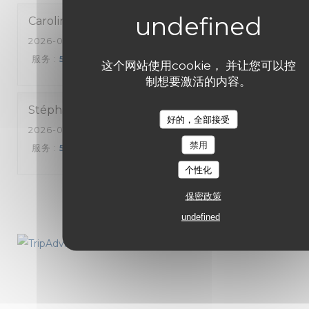
Caroline
A
2026-08-04
- 20:30 - 来宾 4
服务
:
5
/5
氛围
:
5
/5
菜单
:
5
/5
质价比
:
5
/5
这个网站使用cookie， 并让您可以控
制想要激活的内容。
Stéphanie
M
好的，全部接受
2026-08-04
- 19:30 - 来宾 2
禁用
服务
:
5
/5
氛围
:
5
/5
菜单
:
5
/5
质价比
:
5
/5
个性化
保密政策
1
2
3
undefined