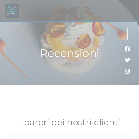
Personalizzazione delle tue scelte sui cookie
Recensioni
Face
Twitt
Inst
I pareri dei nostri clienti