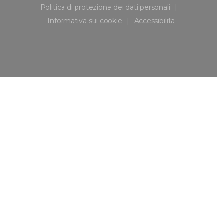
Politica di protezione dei dati personali
((apre una nuova finestra))
Informativa sui cookie
Accessibilita
((apre una nuova finestra))
((apre una nuova fi