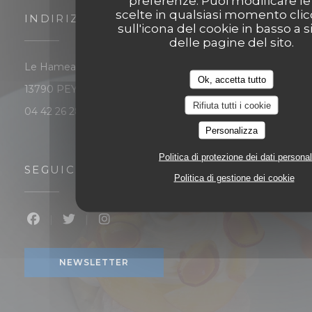
preferenze. Puoi modificare le
scelte in qualsiasi momento cli
INDIRIZZO
sull'icona del cookie in basso a s
delle pagine del sito.
Le Hameau Les Michels - 7 rue du Chêne de Louiset
Ok, accetta tutto
((apre una nuova finestra))
13790 PEYNIER
Rifiuta tutti i cookie
04 42 26 28 56
Personalizza
Politica di protezione dei dati personal
SEGUICI
Politica di gestione dei cookie
Facebook ((apre una nuova finestra))
Twitter ((apre una nuova finestra))
Instagram ((apre una nuova finest
NEWSLETTER