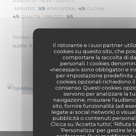
2026-07-31
- 19:30 - OSPITI 3
SERVIZIO
:
5
/5
ATMOSFERA
:
4
/5
CUCINA
:
4
/5
QUALITÀ / PREZZO
:
5
/5
Très bon accueil. Lieu agréable et aéré. Cuisine de
Il ristorante e i suoi partner util
qualité. Nous reviendrons avec plaisir.
cookies su questo sito, che po
comportare la raccolta di da
personali. I cookies denomin
1
2
3
«necessari» sono obbligatori e ins
per impostazione predefinita. A
cookies opzionali richiedono il
consenso. Questi cookies opzio
servono per analizzare la tu
navigazione, misurare l'audienc
sito, fornire funzionalità (ad es
legate ai social network) o visual
pubblicità o contenuti personali
Clicca su 'Accetta tutto', 'Rifiuta t
'Personalizza' per gestire le 