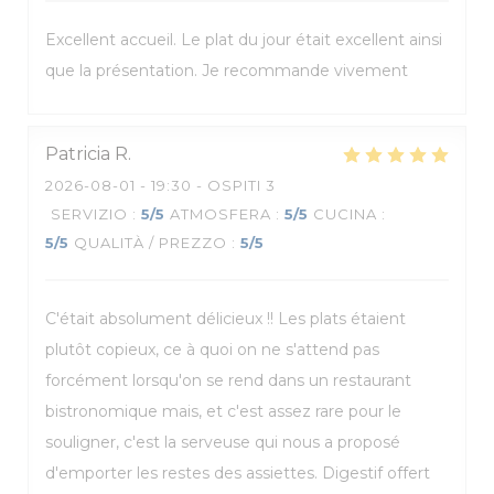
Excellent accueil. Le plat du jour était excellent ainsi
que la présentation. Je recommande vivement
Patricia
R
2026-08-01
- 19:30 - OSPITI 3
SERVIZIO
:
5
/5
ATMOSFERA
:
5
/5
CUCINA
:
5
/5
QUALITÀ / PREZZO
:
5
/5
C'était absolument délicieux !! Les plats étaient
plutôt copieux, ce à quoi on ne s'attend pas
forcément lorsqu'on se rend dans un restaurant
bistronomique mais, et c'est assez rare pour le
souligner, c'est la serveuse qui nous a proposé
d'emporter les restes des assiettes. Digestif offert