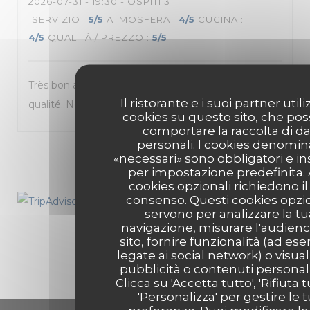
2026-07-31
- 19:30 - OSPITI 3
SERVIZIO
:
5
/5
ATMOSFERA
:
4
/5
CUCINA
:
4
/5
QUALITÀ / PREZZO
:
5
/5
Très bon accueil. Lieu agréable et aéré. Cuisine de
Il ristorante e i suoi partner util
qualité. Nous reviendrons avec plaisir.
cookies su questo sito, che po
comportare la raccolta di da
personali. I cookies denomin
1
2
3
«necessari» sono obbligatori e ins
per impostazione predefinita. A
cookies opzionali richiedono il
consenso. Questi cookies opzio
servono per analizzare la tu
navigazione, misurare l'audienc
sito, fornire funzionalità (ad es
legate ai social network) o visual
pubblicità o contenuti personali
Clicca su 'Accetta tutto', 'Rifiuta t
'Personalizza' per gestire le 