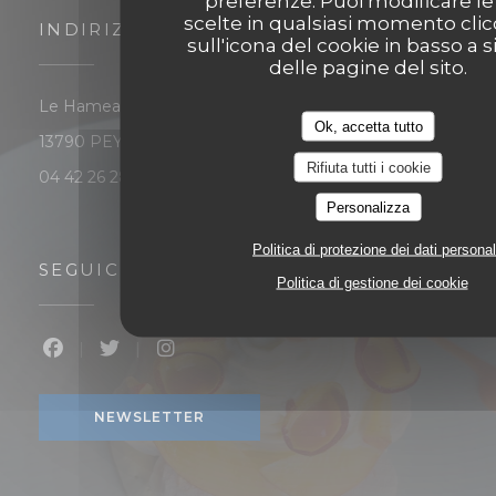
preferenze. Puoi modificare le
scelte in qualsiasi momento cli
INDIRIZZO
sull'icona del cookie in basso a s
delle pagine del sito.
Le Hameau Les Michels - 7 rue du Chêne de Louiset
Ok, accetta tutto
((apre una nuova finestra))
13790 PEYNIER
Rifiuta tutti i cookie
04 42 26 28 56
Personalizza
Politica di protezione dei dati personal
SEGUICI
Politica di gestione dei cookie
Facebook ((apre una nuova finestra))
Twitter ((apre una nuova finestra))
Instagram ((apre una nuova finest
NEWSLETTER