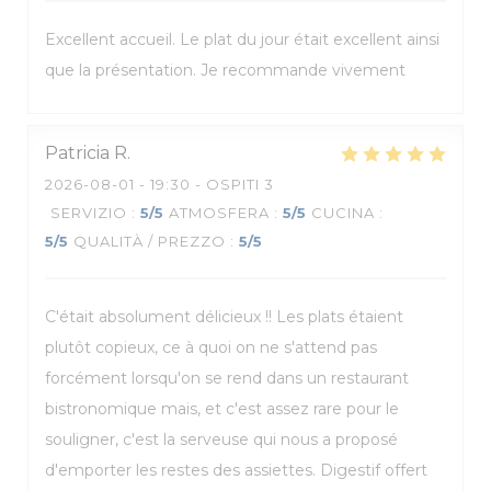
Excellent accueil. Le plat du jour était excellent ainsi
que la présentation. Je recommande vivement
Patricia
R
2026-08-01
- 19:30 - OSPITI 3
SERVIZIO
:
5
/5
ATMOSFERA
:
5
/5
CUCINA
:
5
/5
QUALITÀ / PREZZO
:
5
/5
C'était absolument délicieux !! Les plats étaient
plutôt copieux, ce à quoi on ne s'attend pas
forcément lorsqu'on se rend dans un restaurant
bistronomique mais, et c'est assez rare pour le
souligner, c'est la serveuse qui nous a proposé
d'emporter les restes des assiettes. Digestif offert