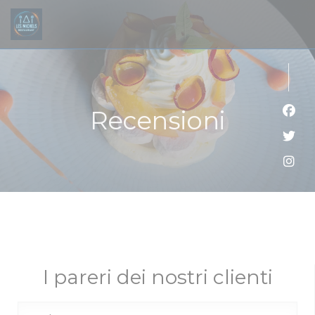
Personalizzazione delle tue scelte sui cookie
Recensioni
Face
Twitt
Inst
I pareri dei nostri clienti