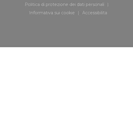
Politica di protezione dei dati personali
((apre una nuova finestra))
Informativa sui cookie
Accessibilita
((apre una nuova finestra))
((apre una nuova fi