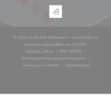
© 2026 Les Michels Restaurant — Η ιστοσελίδα του
((ανοίγει σε νέο 
εστιατορίου δημιουργήθηκε από
Zenchef
Αποποίηση ευθύνης
ΌΡΟΙ ΧΡΉΣΗΣ
((ανοίγει σε νέο παράθυρο))
((ανοίγει σε νέο παράθυρο
Πολιτική προστασίας προσωπικών δεδομένων
((ανοίγει σε νέο παράθυρο))
Πολιτική για τα cookies
Προσβασιμότητα
((ανοίγει σε νέο παράθυρο))
((ανοίγει σε νέο παράθ