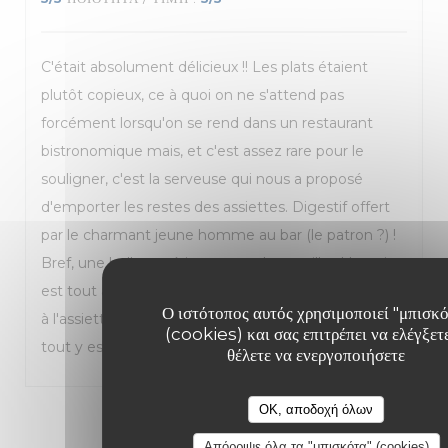
C'était absolument délicieux !! Les plats étaient
plutôt copieux, ce à quoi on ne s'attend pas
forcément lorsqu'on se rend dans un restaurant
bistronomique mais, et c'est assez rare pour le
souligner, c'est la serveuse qui nous a proposé
d'emporter les restes des assiettes. Digestif offert
par le charmant jeune homme au bar (le patron ?) !
Bref, une belle expérience pour les papilles ! Le prix
est tout à fait justifié et la qualité au rdv de l'accueil
Ο ιστότοπος αυτός χρησιμοποιεί "μπισκ
à l'assiette en passant par le service et les sourires,
(cookies) και σας επιτρέπει να ελέγξετε
tout y est 😊 !
θέλετε να ενεργοποιήσετε
OK, αποδοχή όλων
1
2
3
Απόρριψε όλα τα "μπισκότα" (cookies)