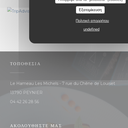
Εξατομίκευση
Πολιτική απορρήτου
undefined
ΤΟΠΟΘΕΣΊΑ
Le Hameau Les Michels - 7 rue du Chêne de Louiset
((ανοίγει σε νέο παράθυρο))
13790 PEYNIER
04 42 26 28 56
ΑΚΟΛΟΥΘΉΣΤΕ ΜΑΣ