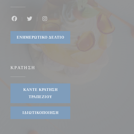
Facebook ((ανοίγει σε νέο παράθυρο))
Twitter ((ανοίγει σε νέο παράθυρο))
Instagram ((ανοίγει σε νέο παράθυρο)
ΕΝΗΜΕΡΩΤΙΚΌ ΔΕΛΤΊΟ
ΚΡΆΤΗΣΗ
ΚΆΝΤΕ ΚΡΆΤΗΣΗ
ΤΡΑΠΕΖΙΟΎ
ΙΔΙΩΤΙΚΟΠΟΊΗΣΗ