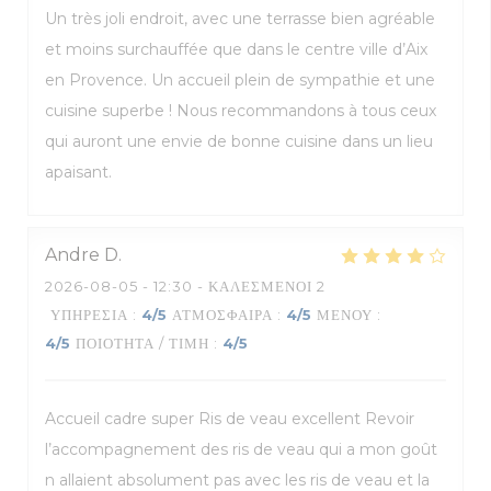
Un très joli endroit, avec une terrasse bien agréable
et moins surchauffée que dans le centre ville d’Aix
en Provence. Un accueil plein de sympathie et une
cuisine superbe ! Nous recommandons à tous ceux
qui auront une envie de bonne cuisine dans un lieu
apaisant.
Andre
D
2026-08-05
- 12:30 - ΚΑΛΕΣΜΈΝΟΙ 2
ΥΠΗΡΕΣΊΑ
:
4
/5
ΑΤΜΌΣΦΑΙΡΑ
:
4
/5
ΜΕΝΟΎ
:
4
/5
ΠΟΙΌΤΗΤΑ / ΤΙΜΉ
:
4
/5
Accueil cadre super Ris de veau excellent Revoir
l’accompagnement des ris de veau qui a mon goût
n allaient absolument pas avec les ris de veau et la