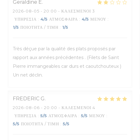
Geraldine
E
2026-08-05
- 20:00 - ΚΑΛΕΣΜΈΝΟΙ 3
ΥΠΗΡΕΣΊΑ
:
4
/5
ΑΤΜΌΣΦΑΙΡΑ
:
4
/5
ΜΕΝΟΎ
:
1
/5
ΠΟΙΌΤΗΤΑ / ΤΙΜΉ
:
1
/5
Très déçue par la qualité des plats proposés par
rapport aux années précédentes . (Filets de Saint
Pierre immangeables car durs et caoutchouteux )
Un net déclin.
FREDERIC
G
2026-08-06
- 20:00 - ΚΑΛΕΣΜΈΝΟΙ 4
ΥΠΗΡΕΣΊΑ
:
5
/5
ΑΤΜΌΣΦΑΙΡΑ
:
5
/5
ΜΕΝΟΎ
:
5
/5
ΠΟΙΌΤΗΤΑ / ΤΙΜΉ
:
5
/5