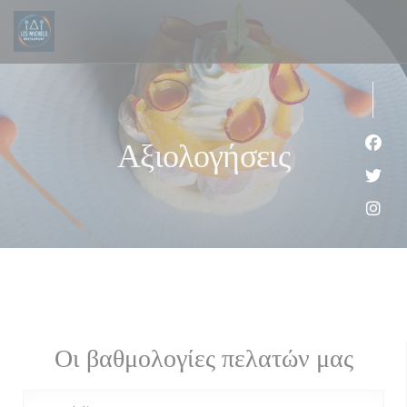
Πίνακας διαχείρισης "Μπισκότων" (Cookies)
Αξιολογήσεις
Face
Twit
Inst
Οι βαθμολογίες πελατών μας