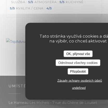
SLUŽBA
:
5
/5
ATMOSFÉRA
:
5
/5
KUCHYNĚ
:
5
/5
KVALITA / CENA
:
4
/5
1
2
3
Tato stránka využívá cookies a dá
na výběr, co chceš aktivovat
OK, přijmout vše
Odmítnout všechny cookies
Přizpůsobit
Zásady ochrany osobních údajů
UMÍSTĚNÍ
undefined
Le Hameau Les Michels - 7 rue du Chêne de Louiset