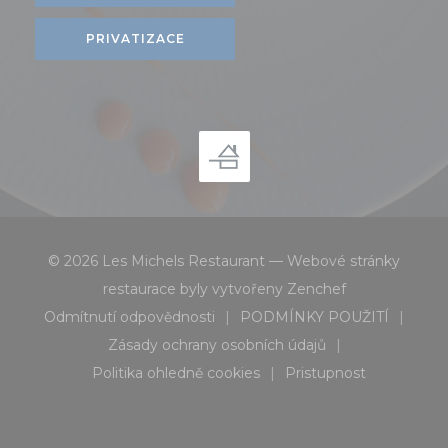
PRIVATIZACE
© 2026 Les Michels Restaurant — Webové stránky
((otevře se v 
restaurace byly vytvořeny
Zenchef
Odmítnutí odpovědnosti
PODMÍNKY POUŽITÍ
((otevře se v novém okně))
((otevře se v no
Zásady ochrany osobních údajů
((otevře se v novém okně))
Politika ohledně cookies
Pristupnost
((otevře se v novém okně))
((otevře se v nov