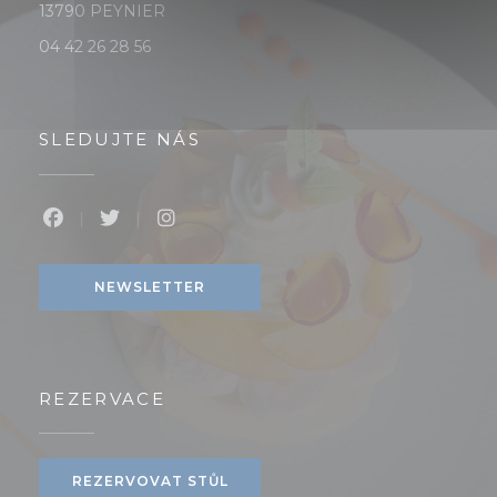
((otevře se v novém okně))
13790 PEYNIER
04 42 26 28 56
SLEDUJTE NÁS
Facebook ((otevře se v novém okně))
Twitter ((otevře se v novém okně))
Instagram ((otevře se v novém ok
NEWSLETTER
REZERVACE
REZERVOVAT STŮL