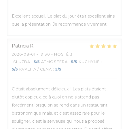
Excellent accueil. Le plat du jour était excellent ainsi
que la présentation. Je recommande vivement
Patricia
R
2026-08-01
- 19:30 - HOSTÉ 3
SLUŽBA
:
5
/5
ATMOSFÉRA
:
5
/5
KUCHYNĚ
:
5
/5
KVALITA / CENA
:
5
/5
C'était absolument délicieux !! Les plats étaient
plutôt copieux, ce à quoi on ne s'attend pas
forcément lorsqu'on se rend dans un restaurant
bistronomique mais, et c'est assez rare pour le
souligner, c'est la serveuse qui nous a proposé