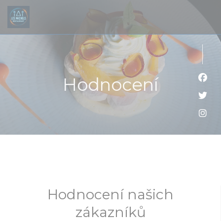
Panel pro správu cookies
Hodnocení
Face
Twit
Inst
Hodnocení našich
zákazníků