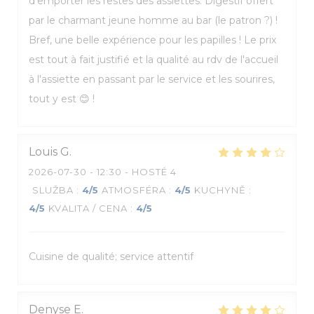
d'emporter les restes des assiettes. Digestif offert
par le charmant jeune homme au bar (le patron ?) !
Bref, une belle expérience pour les papilles ! Le prix
est tout à fait justifié et la qualité au rdv de l'accueil
à l'assiette en passant par le service et les sourires,
tout y est 😊 !
Louis
G
2026-07-30
- 12:30 - HOSTÉ 4
SLUŽBA
:
4
/5
ATMOSFÉRA
:
4
/5
KUCHYNĚ
:
4
/5
KVALITA / CENA
:
4
/5
Cuisine de qualité; service attentif
Denyse
E