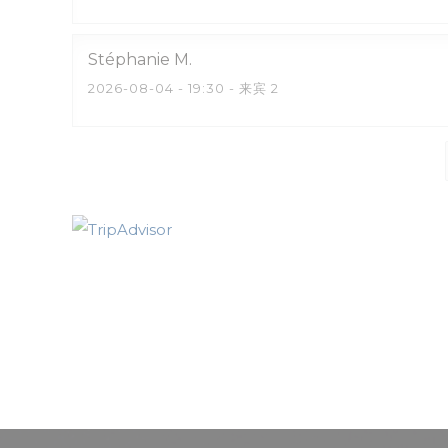
Stéphanie
M
2026-08-04
- 19:30 - 来宾 2