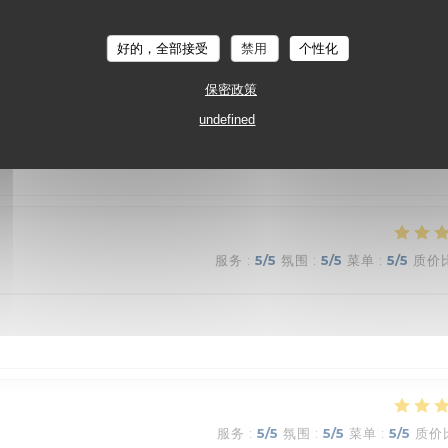
’accompagnement des ris de veau qui a mon goût n allaient
好的，全部接受
禁用
个性化
e sauce aux cèpes ! Dessert excellent
保密政策
undefined
服务
:
5
/5
氛围
:
5
/5
菜单
:
5
/5
质价
服务
:
5
/5
氛围
:
5
/5
菜单
:
5
/5
质价
服务
:
5
/5
氛围
:
5
/5
菜单
:
5
/5
质价