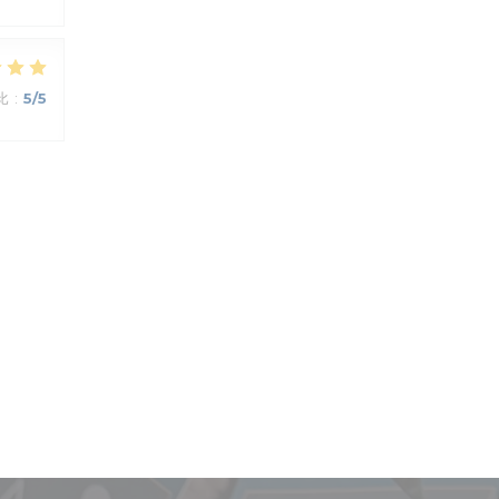
比
:
5
/5