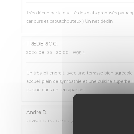
Très déçue par la qualité des plats proposés par ra
car durs et caoutchouteux ) Un net déclin.
FREDERIC
G
2026-08-06
- 20:00 - 来宾 4
Un très joli endroit, avec une terrasse bien agréabl
accueil plein de sympathie et une cuisine superbe
cuisine dans un lieu apaisant.
Andre
D
2026-08-05
- 12:30 - 来宾 2