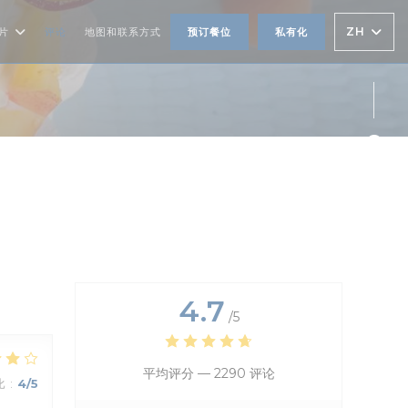
ZH
片
评论
地图和联系方式
预订餐位
私有化
Fac
Twi
Ins
4.7
/5
平均评分 —
2290 评论
比
:
4
/5