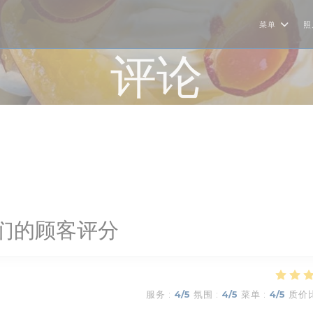
菜单
照
评论
们的顾客评分
服务
:
4
/5
氛围
:
4
/5
菜单
:
4
/5
质价