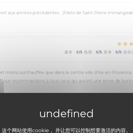
pport aux années précédentes . (Filets de Saint Pierre immangeab
服务
:
5
/5
氛围
:
5
/5
菜单
:
5
/5
质价
e et moins surchauffée que dans le centre ville d’Aix en Provence
 ! Nous recommandons à tous ceux qui auront une envie de bonn
服务
:
4
/5
氛围
:
4
/5
菜单
:
4
/5
质价
这个网站使用cookie， 并让您可以控制想要激活的内容。