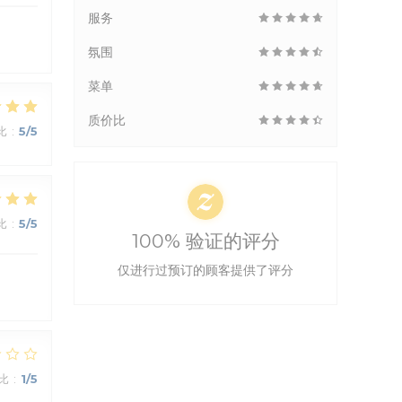
服务
氛围
菜单
质价比
比
:
5
/5
比
:
5
/5
100% 验证的评分
仅进行过预订的顾客提供了评分
比
:
1
/5