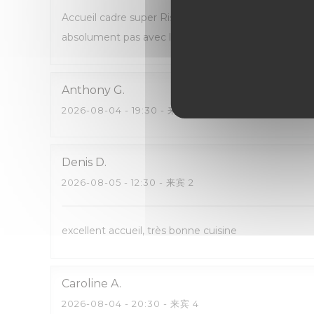
Accueil cadre super Ris de veau excellent Revoir l
absolument pas avec les ris de veau et la très bonn
Anthony
G
2026-08-04
- 19:30 - 来宾 2
Denis
D
2026-08-05
- 12:30 - 来宾 2
excellent accueil, très bonne cuisine
Caroline
A
2026-08-04
- 20:30 - 来宾 4