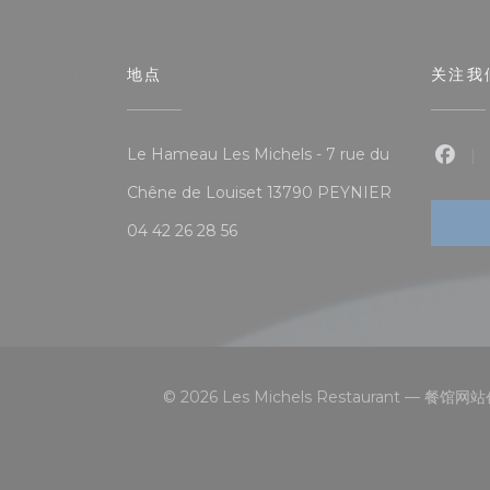
地点
关注我
Le Hameau Les Michels - 7 rue du
Fac
((在新窗口中打
Chêne de Louiset 13790 PEYNIER
04 42 26 28 56
© 2026 Les Michels Restaurant — 餐馆