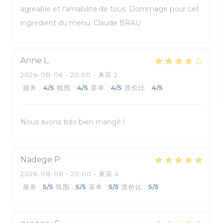
agreable et l’amabilite de tous. Dommage pour cet
ingredient du menu. Claude BRAU
Anne
L
2026-08-06
- 20:00 - 来宾 2
服务
:
4
/5
氛围
:
4
/5
菜单
:
4
/5
质价比
:
4
/5
Nous avons très bien mangé !
Nadege
P
2026-08-08
- 20:00 - 来宾 4
服务
:
5
/5
氛围
:
5
/5
菜单
:
5
/5
质价比
:
5
/5