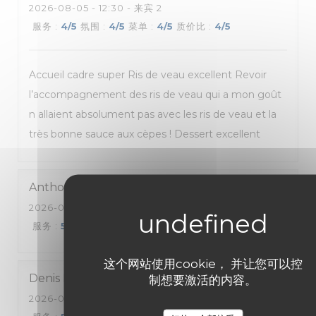
2026-08-05
- 12:30 - 来宾 2
服务
:
4
/5
氛围
:
4
/5
菜单
:
4
/5
质价比
:
4
/5
Accueil cadre super Ris de veau excellent Revoir
l’accompagnement des ris de veau qui a mon goût
n allaient absolument pas avec les ris de veau et la
très bonne sauce aux cèpes ! Dessert excellent
Anthony
G
2026-08-04
- 19:30 - 来宾 2
服务
:
5
/5
氛围
:
5
/5
菜单
:
5
/5
质价比
:
5
/5
这个网站使用cookie， 并让您可以控
Denis
D
制想要激活的内容。
2026-08-05
- 12:30 - 来宾 2