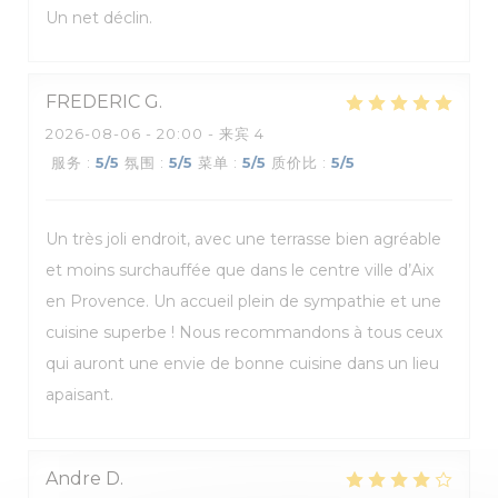
Un net déclin.
FREDERIC
G
2026-08-06
- 20:00 - 来宾 4
服务
:
5
/5
氛围
:
5
/5
菜单
:
5
/5
质价比
:
5
/5
Un très joli endroit, avec une terrasse bien agréable
et moins surchauffée que dans le centre ville d’Aix
en Provence. Un accueil plein de sympathie et une
cuisine superbe ! Nous recommandons à tous ceux
qui auront une envie de bonne cuisine dans un lieu
apaisant.
Andre
D