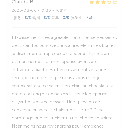
Claude
B
2026-08-06
- 19:30 - 来宾 4
服务
:
5
/5
氛围
:
5
/5
菜单
:
3
/5
质价比
:
4
/5
Etablissement tres agreable. Patron et serveuses au
petit soin toujours avec le sourire. Menu tres bon et
je dirais meme trop copieux. Cependant, mes amis
et moi-meme sauf mon epouse avons ete
indisposes, diarrhees et vomissements et apres
recoupement de ce que nous avons mange, il
semblerait que ce soient les eclairs au chocolat qui
ont ete a l’origine de nos malaises. Mon epouse
n’ayant pas pris ce dessert. Une question de
conservation avec la chaleur peut-etre ? C’est
dommage que cet incident ait gache cette soiree.
Neanmoins nous reviendrons pour l’ambiance