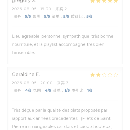
gregory
S
2026-08-05
- 19:30 - 来宾 2
服务
:
5
/5
氛围
:
5
/5
菜单
:
5
/5
质价比
:
5
/5
Lieu agréable, personnel sympathique, très bonne
nourriture, et la playlist accompagne très bien
l'ensemble.
Geraldine
E
2026-08-05
- 20:00 - 来宾 3
服务
:
4
/5
氛围
:
4
/5
菜单
:
1
/5
质价比
:
1
/5
Très déçue par la qualité des plats proposés par
rapport aux années précédentes . (Filets de Saint
Pierre immangeables car durs et caoutchouteux )