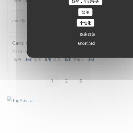
服务
:
5
/5
氛围
:
5
/5
菜单
:
5
/5
质价比
:
4
/5
好的，全部接受
禁用
excellent accueil, très bonne cuisine
个性化
保密政策
Caroline
A
undefined
2026-08-04
- 20:30 - 来宾 4
服务
:
5
/5
氛围
:
5
/5
菜单
:
5
/5
质价比
:
5
/5
1
2
3