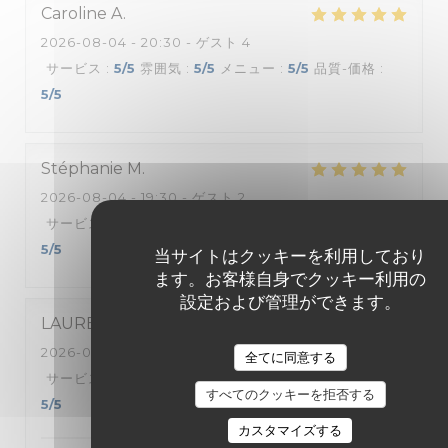
Caroline
A
2026-08-04
- 20:30 - ゲスト 4
サービス
:
5
/5
雰囲気
:
5
/5
メニュー
:
5
/5
品質-価格
:
5
/5
Stéphanie
M
2026-08-04
- 19:30 - ゲスト 2
サービス
:
5
/5
雰囲気
:
5
/5
メニュー
:
5
/5
品質-価格
:
5
/5
当サイトはクッキーを利用しており
ます。お客様自身でクッキー利用の
設定および管理ができます。
LAURENCE
P
2026-07-31
- 12:00 - ゲスト 3
全てに同意する
サービス
:
5
/5
雰囲気
:
5
/5
メニュー
:
5
/5
品質-価格
:
すべてのクッキーを拒否する
5
/5
カスタマイズする