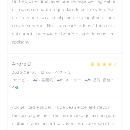
Un très joli endroit, avec une terrasse bien agréable
et moins surchauffée que dans le centre ville d’Aix
en Provence. Un accueil plein de sympathie et une
cuisine superbe ! Nous recommandons à tous ceux
qui auront une envie de bonne cuisine dans un lieu
apaisant.
Andre
D
2026-08-05
- 12:30 - ゲスト 2
サービス
:
4
/5
雰囲気
:
4
/5
メニュー
:
4
/5
品質-価格
:
4
/5
Accueil cadre super Ris de veau excellent Revoir
l’accompagnement des ris de veau qui a mon goût
n allaient absolument pas avec les ris de veau et la