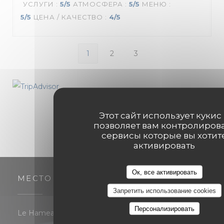
УСЛУГИ
:
5
/5
АТМОСФЕРА
:
5
/5
МЕНЮ
:
5
/5
ЦЕНА / КАЧЕСТВО
:
4
/5
1
2
3
Этот сайт использует кукис
позволяет вам контролиров
сервисы которые вы хотит
активировать
Ок, все активировать
МЕСТО
Запретить использование cookies
Персонализировать
Le Hameau Les Michels - 7 rue du Chêne de Louiset