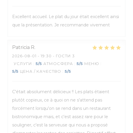
Excellent accueil. Le plat du jour était excellent ainsi
que la présentation. Je recommande vivement
Patricia
R
2026-08-01
- 19:30 - ГОСТИ 3
УСЛУГИ
:
5
/5
АТМОСФЕРА
:
5
/5
МЕНЮ
:
5
/5
ЦЕНА / КАЧЕСТВО
:
5
/5
C'était absolument délicieux !! Les plats étaient
plutôt copieux, ce à quoi on ne s'attend pas
forcément lorsqu'on se rend dans un restaurant
bistronomique mais, et c'est assez rare pour le
souligner, c'est la serveuse qui nous a proposé