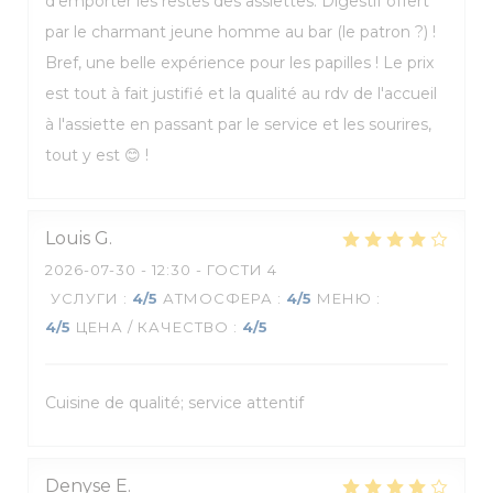
d'emporter les restes des assiettes. Digestif offert
par le charmant jeune homme au bar (le patron ?) !
Bref, une belle expérience pour les papilles ! Le prix
est tout à fait justifié et la qualité au rdv de l'accueil
à l'assiette en passant par le service et les sourires,
tout y est 😊 !
Louis
G
2026-07-30
- 12:30 - ГОСТИ 4
УСЛУГИ
:
4
/5
АТМОСФЕРА
:
4
/5
МЕНЮ
:
4
/5
ЦЕНА / КАЧЕСТВО
:
4
/5
Cuisine de qualité; service attentif
Denyse
E