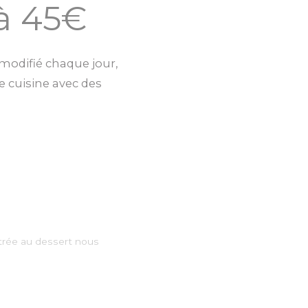
à 45€
 modifié chaque jour,
e cuisine avec des
trée au dessert nous