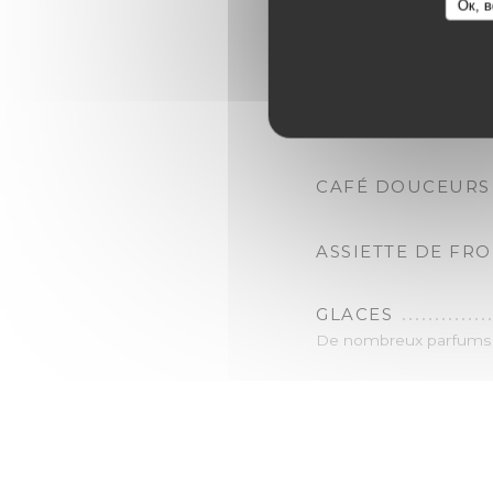
Ок, в
LE CITRON GIVRÉ
CRUMBLE PISTAC
THÉ DOUCEURS
CAFÉ DOUCEURS
ASSIETTE DE FR
GLACES
De nombreux parfums :