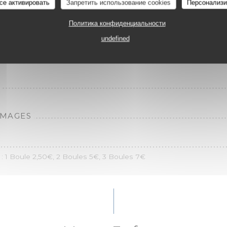
се активировать
Запретить использование cookies
Персонализи
, SORBET CITRON, CRÈME CITRON, COULIS FRAM
Политика конфиденциальности
HE.
undefined
OMAGES
 1 Boule 2,50€, 2 Boules 5€, 3 Boules 7€