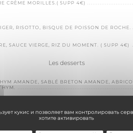
E CRÈME MORILLES.( SUPP 4€)
IGER, RISOTTO, BISQUE DE POISSON DE ROCHE.
RRE, SAUCE VIERGE, RIZ DU MOMENT. ( SUPP 4€)
Les desserts
THYM AMANDE, SABLÉ BRETON AMANDE, ABRICO
THYM.
T " VALRHONA JIVARA" CRÈME PÂTISSIÈRE CERI
FÈVE DE TONKA.
льзует кукис и позволяет вам контролировать сер
хотите активировать
, MENTHE, SORBET MELON, CRUMBLE VANILLE.