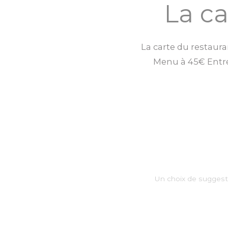
La c
La carte du restaura
Menu à 45€ Entrée
Un choix de suggest