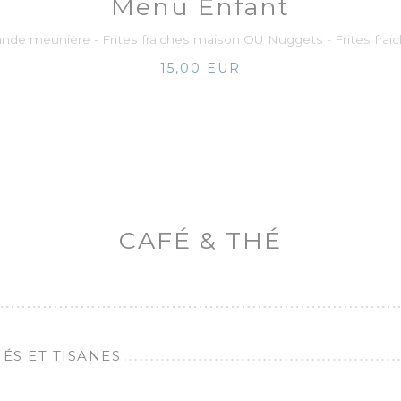
Menu Enfant
mande meunière - Frites fraiches maison OU Nuggets - Frites fra
15,00 EUR
CAFÉ & THÉ
ÉS ET TISANES