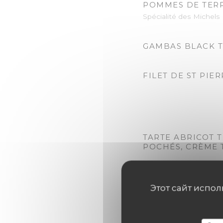
POMMES DE TERR
Spécialité des Michels
GAMBAS BLACK T
FILET DE ST PIE
TARTE ABRICOT 
POCHÉS, CRÈME 
ECLAIRE CHOCOLA
CHANTILLY À LA 
Этот сайт испо
SOUPE DE MELON