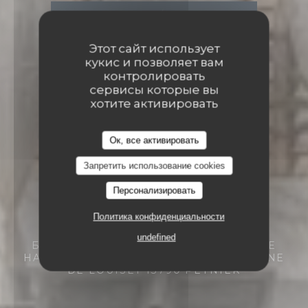
Этот сайт использует
кукис и позволяет вам
контролировать
сервисы которые вы
хотите активировать
Ок, все активировать
Запретить использование cookies
Персонализировать
Политика конфиденциальности
undefined
БИСТРОНОМИЧЕСКИЙ РЕСТОРАН
LE
HAMEAU LES MICHELS - 7 RUE DU CHÊNE
DE LOUISET 13790 PEYNIER