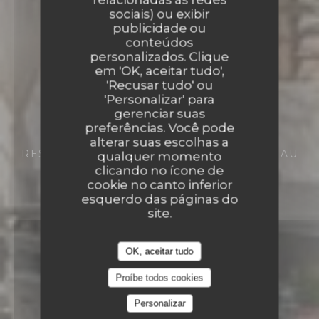
sociais) ou exibir
publicidade ou
conteúdos
personalizados. Clique
em 'OK, aceitar tudo',
'Recusar tudo' ou
'Personalizar' para
gerenciar suas
preferências. Você pode
alterar suas escolhas a
RESTAURANTE TRADICIONAL
LE HAMEAU
qualquer momento
LES MICHELS - 7 RUE DU CHÊNE DE
clicando no ícone de
LOUISET 13790 PEYNIER
cookie no canto inferior
esquerdo das páginas do
site.
OK, aceitar tudo
Proíbe todos cookies
Personalizar