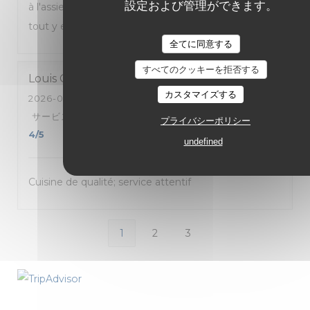
設定および管理ができます。
à l'assiette en passant par le service et les sourires,
tout y est 😊 !
全てに同意する
すべてのクッキーを拒否する
Louis
G
カスタマイズする
2026-07-30
- 12:30 - ゲスト 4
サービス
:
4
/5
雰囲気
:
4
/5
メニュー
:
4
/5
品質-価格
:
プライバシーポリシー
4
/5
undefined
Cuisine de qualité; service attentif
1
2
3