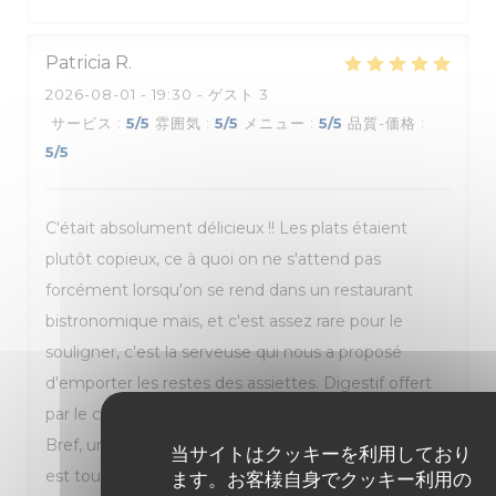
Patricia
R
2026-08-01
- 19:30 - ゲスト 3
サービス
:
5
/5
雰囲気
:
5
/5
メニュー
:
5
/5
品質-価格
:
5
/5
C'était absolument délicieux !! Les plats étaient
plutôt copieux, ce à quoi on ne s'attend pas
forcément lorsqu'on se rend dans un restaurant
bistronomique mais, et c'est assez rare pour le
souligner, c'est la serveuse qui nous a proposé
d'emporter les restes des assiettes. Digestif offert
par le charmant jeune homme au bar (le patron ?) !
Bref, une belle expérience pour les papilles ! Le prix
当サイトはクッキーを利用しており
est tout à fait justifié et la qualité au rdv de l'accueil
ます。お客様自身でクッキー利用の