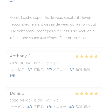
4
/5
Accueil cadre super Ris de veau excellent Revoir
l’accompagnement des ris de veau qui a mon goût
n allaient absolument pas avec les ris de veau et la
très bonne sauce aux cèpes ! Dessert excellent
Anthony
G
2026-08-04
- 19:30 - ゲスト 2
サービス
:
5
/5
雰囲気
:
5
/5
メニュー
:
5
/5
品質-価格
:
5
/5
Denis
D
2026-08-05
- 12:30 - ゲスト 2
サービス
:
5
/5
雰囲気
:
5
/5
メニュー
:
5
/5
品質-価格
: