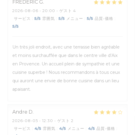
FREDERIC
G
2026-08-06
- 20:00 - ゲスト 4
サービス
:
5
/5
雰囲気
:
5
/5
メニュー
:
5
/5
品質-価格
:
5
/5
Un très joli endroit, avec une terrasse bien agréable
et moins surchauffée que dans le centre ville d’Aix
en Provence. Un accueil plein de sympathie et une
cuisine superbe ! Nous recommandons à tous ceux
qui auront une envie de bonne cuisine dans un lieu
apaisant.
Andre
D
2026-08-05
- 12:30 - ゲスト 2
サービス
:
4
/5
雰囲気
:
4
/5
メニュー
:
4
/5
品質-価格
: