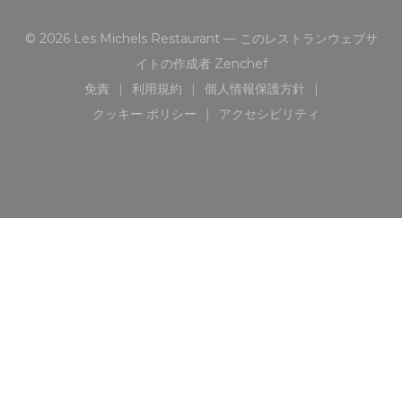
© 2026 Les Michels Restaurant — このレストランウェブサ
((新しいウィンドウで開
イトの作成者
Zenchef
免責
利用規約
個人情報保護方針
((新しいウィンドウで開きます))
((新しいウィンドウで開きます))
((新しいウィンドウで開き
クッキー ポリシー
アクセシビリティ
((新しいウィンドウで開きます))
((新しいウィンドウで開