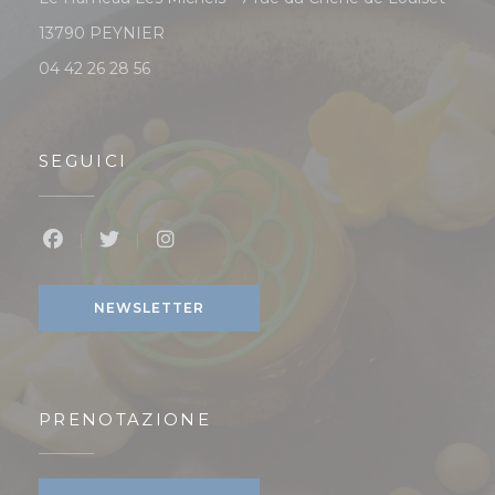
((apre una nuova finestra))
13790 PEYNIER
04 42 26 28 56
SEGUICI
Facebook ((apre una nuova finestra))
Twitter ((apre una nuova finestra))
Instagram ((apre una nuova finest
NEWSLETTER
PRENOTAZIONE