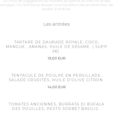
Un choix de suggestions du moment au rythme du marché et des
arrivages. De l'entrée au dessert nous travaillons des produits frais, de
qualité à l'ardoise.
Les entrées
TARTARE DE DAURADE ROYALE, COCO,
MANGUE , ANANAS, HUILE DE SÉSAME. ( SUPP
5€)
19,00 EUR
TENTACULE DE POULPE EN PERSILLADE,
SALADE CRUDITÉS, HUILE D'OLIVE CITRON
14,00 EUR
TOMATES ANCIENNES, BURRATA DI BUFALA
DES POUILLES, PESTO SORBET BASILIC.