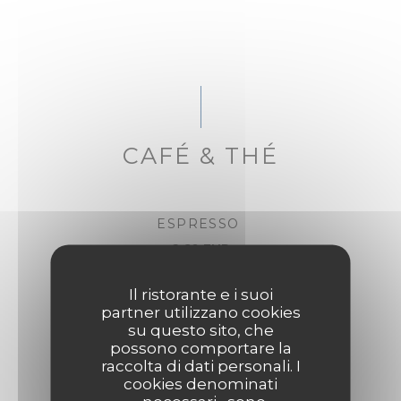
CAFÉ & THÉ
ESPRESSO
2,60 EUR
Il ristorante e i suoi
SÉLECTION DE THÉS ET TISANES
partner utilizzano cookies
su questo sito, che
6,00 EUR
possono comportare la
raccolta di dati personali. I
cookies denominati
IRISH