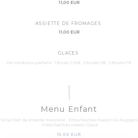
11,00 EUR
ASSIETTE DE FROMAGES
11,00 EUR
GLACES
De nombreux parfums : 1 Boule 2,50€, 2 Boules 5€, 3 Boules 7€
Menu Enfant
Sirop Filet de limande meunière - Frites fraiches maison OU Nuggets
- Frites fraiches maison Glace
15,00 EUR