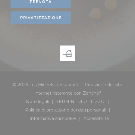
PRENOTA
PRIVATIZZAZIONE
© 2026 Les Michels Restaurant — Creazione del sito
((apre una nuova 
internet ristorante con
Zenchef
Note legali
TERMINI DI UTILIZZO
((apre una nuova finestra))
((apre una nuova finestra
Politica di protezione dei dati personali
((apre una nuova finestra))
Informativa sui cookie
Accessibilita
((apre una nuova finestra))
((apre una nuova fi