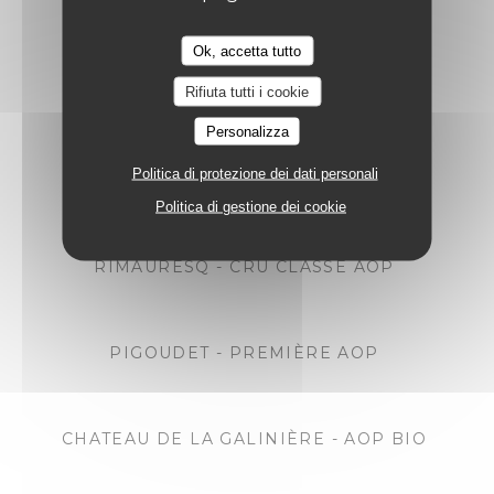
Nos Vins Rouges
Ok, accetta tutto
Rifiuta tutti i cookie
Côtes de Provence
Personalizza
Politica di protezione dei dati personali
RIMAURESQ - R CRU CLASSÉ AOP BIO
Politica di gestione dei cookie
RIMAURESQ - CRU CLASSÉ AOP
PIGOUDET - PREMIÈRE AOP
CHATEAU DE LA GALINIÈRE - AOP BIO