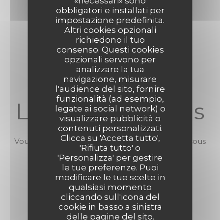
«necessari» sono
obbligatori e installati per
6,00 EUR
impostazione predefinita.
Altri cookies opzionali
richiedono il tuo
consenso. Questi cookies
opzionali servono per
analizzare la tua
navigazione, misurare
l'audience del sito, fornire
funzionalità (ad esempio,
La Carte des Vins
legate ai social network) o
visualizzare pubblicità o
contenuti personalizzati.
Clicca su 'Accetta tutto',
Vous trouverez ci-dessous la carte de nos vins sous
'Rifiuta tutto' o
réserve de disponibilité :
'Personalizza' per gestire
le tue preferenze. Puoi
modificare le tue scelte in
qualsiasi momento
cliccando sull'icona del
cookie in basso a sinistra
delle pagine del sito.