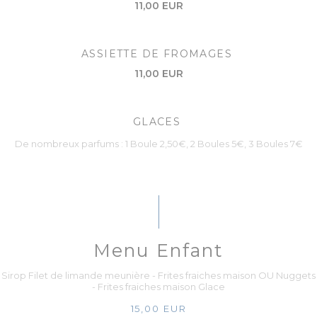
11,00 EUR
ASSIETTE DE FROMAGES
11,00 EUR
GLACES
De nombreux parfums : 1 Boule 2,50€, 2 Boules 5€, 3 Boules 7€
Menu Enfant
Sirop Filet de limande meunière - Frites fraiches maison OU Nuggets
- Frites fraiches maison Glace
15,00 EUR