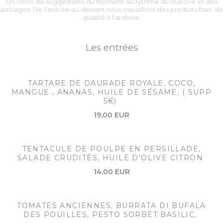
Un choix de suggestions du moment au rythme du marché et des
arrivages. De l'entrée au dessert nous travaillons des produits frais, de
qualité à l'ardoise.
Les entrées
TARTARE DE DAURADE ROYALE, COCO,
MANGUE , ANANAS, HUILE DE SÉSAME. ( SUPP
5€)
19,00 EUR
TENTACULE DE POULPE EN PERSILLADE,
SALADE CRUDITÉS, HUILE D'OLIVE CITRON
14,00 EUR
TOMATES ANCIENNES, BURRATA DI BUFALA
DES POUILLES, PESTO SORBET BASILIC.