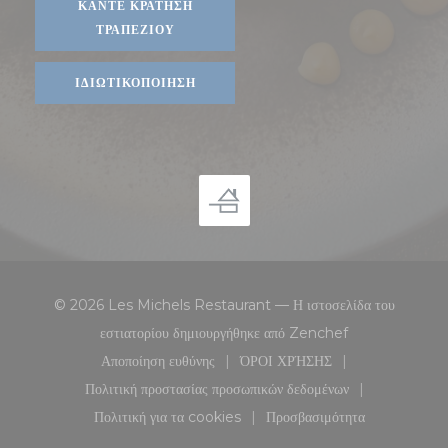
ΚΆΝΤΕ ΚΡΆΤΗΣΗ
ΤΡΑΠΕΖΙΟΎ
ΙΔΙΩΤΙΚΟΠΟΊΗΣΗ
© 2026 Les Michels Restaurant — Η ιστοσελίδα του
((ανοίγει σε νέο 
εστιατορίου δημιουργήθηκε από
Zenchef
Αποποίηση ευθύνης
ΌΡΟΙ ΧΡΉΣΗΣ
((ανοίγει σε νέο παράθυρο))
((ανοίγει σε νέο παράθυρο
Πολιτική προστασίας προσωπικών δεδομένων
((ανοίγει σε νέο παράθυρο))
Πολιτική για τα cookies
Προσβασιμότητα
((ανοίγει σε νέο παράθυρο))
((ανοίγει σε νέο παράθ