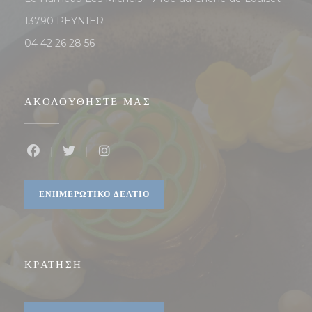
((ανοίγει σε νέο παράθυρο))
13790 PEYNIER
04 42 26 28 56
ΑΚΟΛΟΥΘΉΣΤΕ ΜΑΣ
Facebook ((ανοίγει σε νέο παράθυρο))
Twitter ((ανοίγει σε νέο παράθυρο))
Instagram ((ανοίγει σε νέο παράθυρο)
ΕΝΗΜΕΡΩΤΙΚΌ ΔΕΛΤΊΟ
ΚΡΆΤΗΣΗ